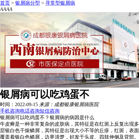
首页
>
银屑病分型
>
寻常型银屑病
A
A
A
A
银屑病可以吃鸡蛋不
时间：2022-09-15
来源：成都银康银屑病医院
手机咨询
电话咨询
短信咨询
银屑病可以吃鸡蛋不？银屑病的病因是什么
牛皮癣是一种非常复杂的皮肤病，其特征是在红斑上反复出现多
层银白色干燥鳞屑，其特征是出现大小不等的丘疹，红斑，表面
覆盖着银白色鳞屑，边界清楚，好发于头皮、四肢伸侧及背部。