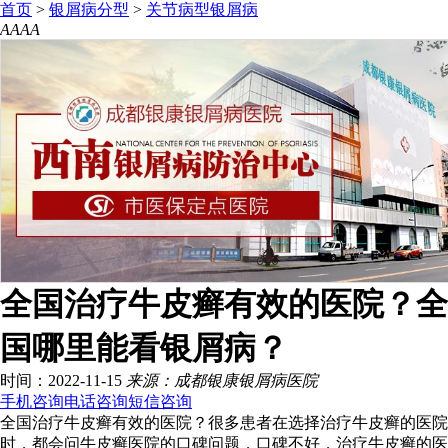
首页
>
银屑病分型
>
关节病型银屑病
A
A
A
A
全国治疗牛皮癣有效的医院？全
国哪里能看银屑病？
时间：2022-11-15
来源：成都银康银屑病医院
手机咨询
电话咨询
短信咨询
全国治疗牛皮癣有效的医院？很多患者在选择治疗牛皮癣的医院
时，都会问牛皮癣医院的口碑问题，口碑不好，治疗牛皮癣的医