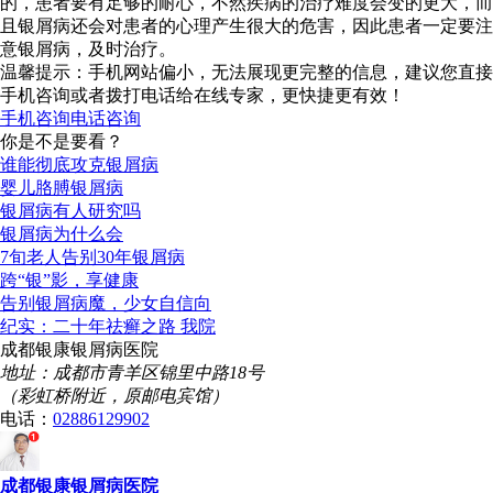
的，患者要有足够的耐心，不然疾病的治疗难度会变的更大，而
且银屑病还会对患者的心理产生很大的危害，因此患者一定要注
意银屑病，及时治疗。
温馨提示：手机网站偏小，无法展现更完整的信息，建议您直接
手机咨询或者拨打电话给在线专家，更快捷更有效！
手机咨询
电话咨询
你是不是要看？
谁能彻底攻克银屑病
婴儿胳膊银屑病
银屑病有人研究吗
银屑病为什么会
7旬老人告别30年银屑病
跨“银”影，享健康
告别银屑病魔，少女自信向
纪实：二十年祛癣之路 我院
成都银康银屑病医院
地址：成都市青羊区锦里中路18号
（彩虹桥附近，原邮电宾馆）
电话：
02886129902
成都银康银屑病医院