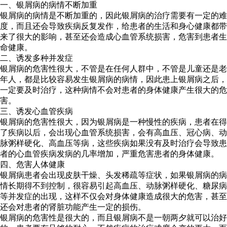
一、银屑病的病情不断加重
银屑病的病情是不断加重的，因此银屑病的治疗需要有一定的难
度，而且还会导致疾病反复发作，给患者的生活和身心健康都带
来了很大的影响，甚至还会造成心血管系统损害，危害到患者生
命健康。
二、诱发多种并发症
银屑病的危害性很大，不管是在任何人群中，不管是儿童还是老
年人，都是比较容易发生银屑病的病情，因此患上银屑病之后，
一定要及时治疗，这种病情不会对患者的身体健康产生很大的危
害。
三、诱发心血管疾病
银屑病的危害性很大，因为银屑病是一种慢性的疾病，患者在得
了疾病以后，会出现心血管系统损害，会有高血压、冠心病、动
脉粥样硬化、高血压等病，这些疾病如果没有及时治疗会导致患
者的心血管疾病发病的几率增加，严重危害患者的身体健康。
四、危害人体健康
银屑病患者会出现皮肤干燥、头发稀疏等症状，如果银屑病的病
情长期得不到控制，很容易引起高血压、动脉粥样硬化、糖尿病
等并发症的出现，这样不仅会对身体健康造成很大的危害，甚至
还会对患者的肾脏功能产生一定的损伤。
银屑病的危害性是很大的，而且银屑病不是一朝两夕就可以治好