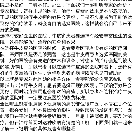
院是不是好，口碑不好。那么，下面我们一起听听专家的分析：
专家指出，选择正规的医院，治疗牛皮癣的效果是不能忽视的。
正规的医院治疗牛皮癣的效果会更好，但是不少患者为了能够达
到好的治疗效果，就会盲目的选择医院，这样就会给自己带来不
好的影响。
选择有较好医生的医院，牛皮癣患者要选择有经验丰富医生的医
院，这样能够保证治疗的安全和效果。
在选择牛皮癣的医院的时候，患者要看医院有没有好的医疗团
队，医师团队是否足够完善，这也是牛皮癣患者选择医院的关
键，好的医院会有先进的技术和设备，对患者的治疗会起到较大
的辅助作用，所以患者可以在选择牛皮癣的医院时看下，选择有
好的牛皮癣治疗医生，这样对患者的病情恢复也是有帮助的。
以上就是专家对此问题的相关介绍，希望能够给你带来帮助。专
家指出：治疗牛皮癣，患者要选择正规的医院，不仅治疗效果会
更好，同时治疗费用也会相对的高些，所以患者在选择治疗牛皮
癣的医院时，一定要注意医院的收费标准。
全国哪里能看银屑病？银屑病的病发部位很广泛，不管在哪个位
置，都会受到一些不良因素的影响，导致疾病的发病率增加，因
此我们在平时就需要注意银屑病，一旦患上银屑病后，要及时治
疗。但在治疗前要对这种疾病有清楚的了解，下面我们就一起来
了解一下银屑病的具体危害有哪些吧。