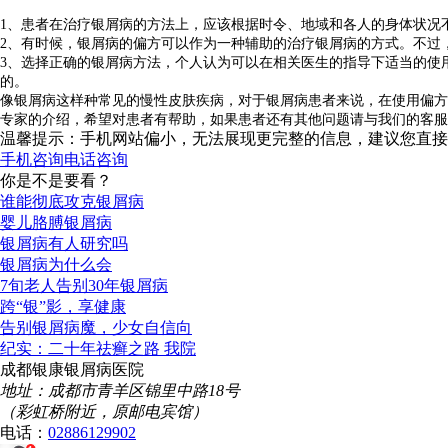
1、患者在治疗银屑病的方法上，应该根据时令、地域和各人的身体状况
2、有时候，银屑病的偏方可以作为一种辅助的治疗银屑病的方式。不过
3、选择正确的银屑病方法，个人认为可以在相关医生的指导下适当的使
的。
像银屑病这样种常见的慢性皮肤疾病，对于银屑病患者来说，在使用偏方
专家的介绍，希望对患者有帮助，如果患者还有其他问题请与我们的客服
温馨提示：手机网站偏小，无法展现更完整的信息，建议您直接
手机咨询
电话咨询
你是不是要看？
谁能彻底攻克银屑病
婴儿胳膊银屑病
银屑病有人研究吗
银屑病为什么会
7旬老人告别30年银屑病
跨“银”影，享健康
告别银屑病魔，少女自信向
纪实：二十年祛癣之路 我院
成都银康银屑病医院
地址：成都市青羊区锦里中路18号
（彩虹桥附近，原邮电宾馆）
电话：
02886129902