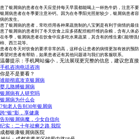
患了银屑病的患者在冬天应坚持每天早晨都能喝上一杯热牛奶，注意不要
银屑病患者在冬季要注意补钙。因为在冬季阳光照射较少，银屑病患者容
病的发生。
患了银屑病的患者，常吃些用各种果蔬熬制的八宝粥是有利于病情的最佳
患了银屑病的患者到了冬天饮食上应多搭配些粗纤维的杂粮，含有人体必
在冬季，银屑病患者在饮食中应多吃水果蔬菜，其含有的维生素C能增强
柿、西兰花等。
患者在冬天对饮食的要求非常的高，这样会让患者的病情更加有效的预防
希望对患者有帮助，如果患者还有其他问题请与我们的客服联系。
温馨提示：手机网站偏小，无法展现更完整的信息，建议您直接
手机咨询
电话咨询
你是不是要看？
谁能彻底攻克银屑病
婴儿胳膊银屑病
银屑病有人研究吗
银屑病为什么会
7旬老人告别30年银屑病
跨“银”影，享健康
告别银屑病魔，少女自信向
纪实：二十年祛癣之路 我院
成都银康银屑病医院
地址：成都市青羊区锦里中路18号