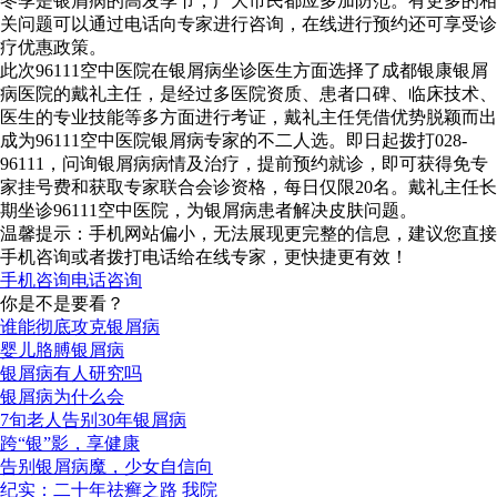
冬季是银屑病的高发季节，广大市民都应多加防范。有更多的相
关问题可以通过电话向专家进行咨询，在线进行预约还可享受诊
疗优惠政策。
此次96111空中医院在银屑病坐诊医生方面选择了成都银康银屑
病医院的戴礼主任，是经过多医院资质、患者口碑、临床技术、
医生的专业技能等多方面进行考证，戴礼主任凭借优势脱颖而出
成为96111空中医院银屑病专家的不二人选。即日起拨打028-
96111，问询银屑病病情及治疗，提前预约就诊，即可获得免专
家挂号费和获取专家联合会诊资格，每日仅限20名。戴礼主任长
期坐诊96111空中医院，为银屑病患者解决皮肤问题。
温馨提示：手机网站偏小，无法展现更完整的信息，建议您直接
手机咨询或者拨打电话给在线专家，更快捷更有效！
手机咨询
电话咨询
你是不是要看？
谁能彻底攻克银屑病
婴儿胳膊银屑病
银屑病有人研究吗
银屑病为什么会
7旬老人告别30年银屑病
跨“银”影，享健康
告别银屑病魔，少女自信向
纪实：二十年祛癣之路 我院