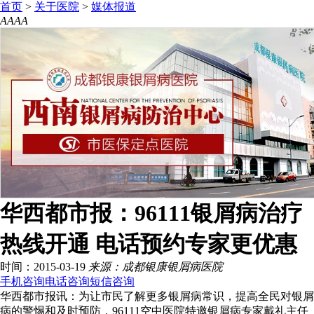
首页
>
关于医院
>
媒体报道
A
A
A
A
华西都市报：96111银屑病治疗
热线开通 电话预约专家更优惠
时间：2015-03-19
来源：成都银康银屑病医院
手机咨询
电话咨询
短信咨询
华西都市报讯：为让市民了解更多银屑病常识，提高全民对银屑
病的警惕和及时预防，96111空中医院特邀银屑病专家戴礼主任