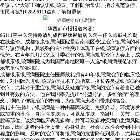
坐诊，让大家正确认识银屑病、了解防治常识、指导规范诊疗。
市民可拨打028-96111咨询了解银屑病。
（华西都市报报道内容）
96111空中医院特邀请到成都银康银屑病医院主任医师戴礼长期
在线坐诊。成都银康银屑病医院是西南地区专业治疗银屑病的科
研与诊疗机构，其较强的专业性突出体现了在银屑病诊疗方面的
优势。在今年九月北京卫计委召开的银屑病规范诊疗大会上，成
都银康银屑病医院成为我国西南地区唯一入选“银屑病规范诊疗
示范单位”的医院。
成都银康银屑病医院主任医师戴礼拥有40年银屑病治疗的临床经
验，对国际先进银屑病诊疗技术了如指掌。擅长各类型银屑病的
诊疗，尤其对于重症银屑病以及疑难型银屑病的治疗有着自己独
到且有效的方法。他在我国率先提出“分型分诊、多维治疗”的理
念，摒除了传统治疗的弊端，为银屑病患者们带来的福音。
戴礼主任指出，银屑病是一种由基因决定、免疫介导、环境诱发
或加重的慢性、炎症性皮肤病，可累及皮肤、指趾甲、关节、口
腔等部位。该疾病临床表现多样，并可导致多种疾病的患病风险
升高，因而患者的生活质量、心身健康、社会适应性会受到不同
程度的影响。及时的治疗可将银屑病的危害降低到最小，尤其在