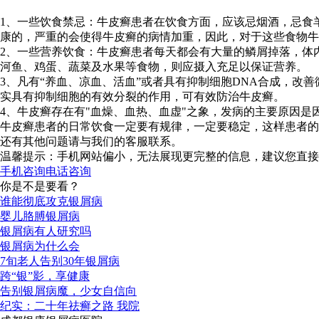
1、一些饮食禁忌：牛皮癣患者在饮食方面，应该忌烟酒，忌食
康的，严重的会使得牛皮癣的病情加重，因此，对于这些食物牛
2、一些营养饮食：牛皮癣患者每天都会有大量的鳞屑掉落，体
河鱼、鸡蛋、蔬菜及水果等食物，则应摄入充足以保证营养。
3、凡有“养血、凉血、活血”或者具有抑制细胞DNA合成，
实具有抑制细胞的有效分裂的作用，可有效防治牛皮癣。
4、牛皮癣存在有"血燥、血热、血虚"之象，发病的主要原因
牛皮癣患者的日常饮食一定要有规律，一定要稳定，这样患者的
还有其他问题请与我们的客服联系。
温馨提示：手机网站偏小，无法展现更完整的信息，建议您直接
手机咨询
电话咨询
你是不是要看？
谁能彻底攻克银屑病
婴儿胳膊银屑病
银屑病有人研究吗
银屑病为什么会
7旬老人告别30年银屑病
跨“银”影，享健康
告别银屑病魔，少女自信向
纪实：二十年祛癣之路 我院