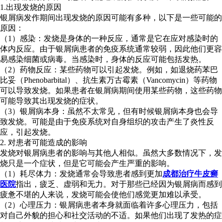
1.出现发烧的原因
银屑病发作期间出现发烧的原因可能有多种，以下是一些可能的
原因：
（1）感染：发烧是身体的一种反应，通常是它在应对感染时的
体内反应。由于银屑病患者的免疫系统通常较弱，因此他们更容
易感染细菌或病毒。当感染时，身体的反应可能包括发热。
（2）药物反应：某些药物可以引起发烧。例如，如退烧药苯巴
比妥（Phenobarbital）、抗生素万古霉素（Vancomycin）等药物
可以导致发烧。如果患者在银屑病期间使用某些药物，这些药物
可能导致其出现发烧的症状。
（3）银屑病本身：虽然不太常见，但有时候银屑病本身也会导
致发烧。可能是由于免疫系统对自身组织的攻击产生了炎性反
应，引起发烧。
2. 对患者可能造成的影响
发烧对银屑病患者的影响与其他人相似。虽然大多数情况下，发
烧只是一个症状，但是它可能会产生严重的影响。
（1）耗尽体力：发烧通常会导致患者感到更加
成都治疗牛皮癣
医院
指出，疲乏、虚弱和无力。对于那些已经因为银屑病而感到
疲惫不堪的人来说，发烧可能会使他们感觉更加难以承受。
（2）心理压力：银屑病患者本身就面临着许多心理压力，包括
对自己外貌的担心和社交活动的不适。如果他们出现了发热的症