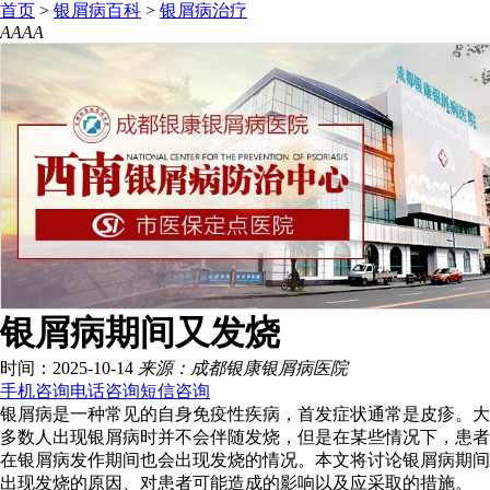
首页
>
银屑病百科
>
银屑病治疗
A
A
A
A
银屑病期间又发烧
时间：2025-10-14
来源：成都银康银屑病医院
手机咨询
电话咨询
短信咨询
银屑病是一种常见的自身免疫性疾病，首发症状通常是皮疹。大
多数人出现银屑病时并不会伴随发烧，但是在某些情况下，患者
在银屑病发作期间也会出现发烧的情况。本文将讨论银屑病期间
出现发烧的原因、对患者可能造成的影响以及应采取的措施。