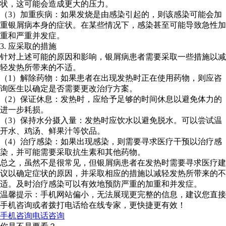
状，这可能会造成更大的压力。
（3）加重疾病：如果发烧是由感染引起的，则该感染可能会加
重银屑病本身的症状。在某些情况下，感染甚至可能导致急性加
重和严重并发症。
3. 应采取的措施
针对上述可能的原因和影响，银屑病患者需要采取一些措施以减
轻发热所带来的不适。
（1）解除药物：如果患者在出现发热时正在使用药物，则应咨
询医生以确定是否需要更改治疗方案。
（2）保证休息：发热时，应给予足够的时间休息以避免体力的
进一步耗损。
（3）保持水分摄入量：发热时应饮水以避免脱水。可以尝试温
开水、鸡汤、鲜果汁等饮品。
（4）治疗感染：如果出现感染，则需要寻求医疗干预以治疗感
染，并可能需要采取抗生素和其他药物。
总之，虽然不是很常见，但银屑病患者在发热时需要寻求医疗建
议以确定症状的原因，并采取相应的措施以减轻发热所带来的不
适。及时治疗感染可以有效地预防严重的加重和并发症。
温馨提示：手机网站偏小，无法展现更完整的信息，建议您直接
手机咨询或者拨打电话给在线专家，更快捷更有效！
手机咨询
电话咨询