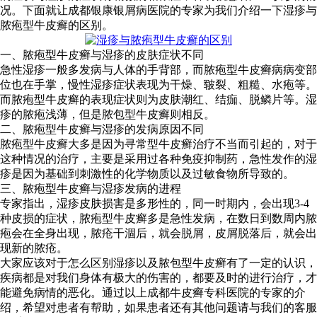
况。下面就让成都银康银屑病医院的专家为我们介绍一下湿疹与
脓疱型牛皮癣的区别。
一、脓疱型牛皮癣与湿疹的皮肤症状不同
急性湿疹一般多发病与人体的手背部，而脓疱型牛皮癣病病变部
位也在手掌，慢性湿疹症状表现为干燥、皲裂、粗糙、水疱等。
而脓疱型牛皮癣的表现症状则为皮肤潮红、结痂、脱鳞片等。湿
疹的脓疱浅薄，但是脓包型牛皮癣则相反。
二、脓疱型牛皮癣与湿疹的发病原因不同
脓疱型牛皮癣大多是因为寻常型牛皮癣治疗不当而引起的，对于
这种情况的治疗，主要是采用过各种免疫抑制药，急性发作的湿
疹是因为基础到刺激性的化学物质以及过敏食物所导致的。
三、脓疱型牛皮癣与湿疹发病的进程
专家指出，湿疹皮肤损害是多形性的，同一时期内，会出现3-4
种皮损的症状，脓疱型牛皮癣多是急性发病，在数日到数周内脓
疱会在全身出现，脓疮干涸后，就会脱屑，皮屑脱落后，就会出
现新的脓疮。
大家应该对于怎么区别湿疹以及脓包型牛皮癣有了一定的认识，
疾病都是对我们身体有极大的伤害的，都要及时的进行治疗，才
能避免病情的恶化。通过以上成都牛皮癣专科医院的专家的介
绍，希望对患者有帮助，如果患者还有其他问题请与我们的客服