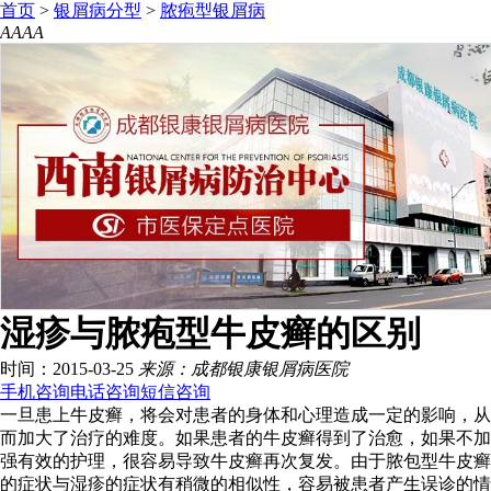
首页
>
银屑病分型
>
脓疱型银屑病
A
A
A
A
湿疹与脓疱型牛皮癣的区别
时间：2015-03-25
来源：成都银康银屑病医院
手机咨询
电话咨询
短信咨询
一旦患上牛皮癣，将会对患者的身体和心理造成一定的影响，从
而加大了治疗的难度。如果患者的牛皮癣得到了治愈，如果不加
强有效的护理，很容易导致牛皮癣再次复发。由于脓包型牛皮癣
的症状与湿疹的症状有稍微的相似性，容易被患者产生误诊的情