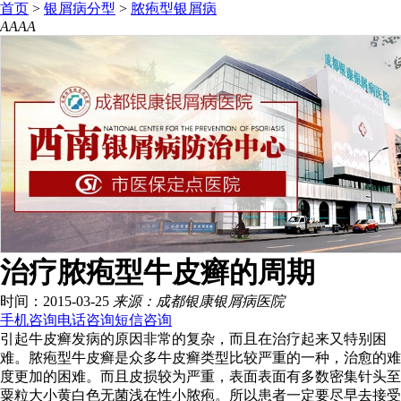
首页
>
银屑病分型
>
脓疱型银屑病
A
A
A
A
治疗脓疱型牛皮癣的周期
时间：2015-03-25
来源：成都银康银屑病医院
手机咨询
电话咨询
短信咨询
引起牛皮癣发病的原因非常的复杂，而且在治疗起来又特别困
难。脓疱型牛皮癣是众多牛皮癣类型比较严重的一种，治愈的难
度更加的困难。而且皮损较为严重，表面表面有多数密集针头至
粟粒大小黄白色无菌浅在性小脓疱。所以患者一定要尽早去接受