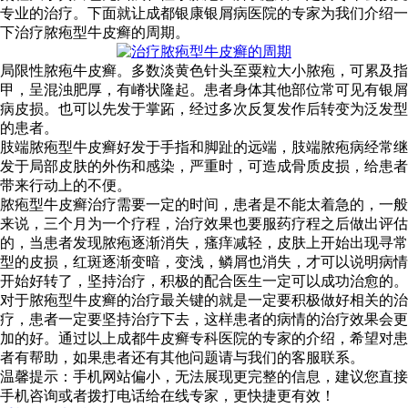
专业的治疗。下面就让成都银康银屑病医院的专家为我们介绍一
下治疗脓疱型牛皮癣的周期。
局限性脓疱牛皮癣。多数淡黄色针头至粟粒大小脓疱，可累及指
甲，呈混浊肥厚，有嵴状隆起。患者身体其他部位常可见有银屑
病皮损。也可以先发于掌跖，经过多次反复发作后转变为泛发型
的患者。
肢端脓疱型牛皮癣好发于手指和脚趾的远端，肢端脓疱病经常继
发于局部皮肤的外伤和感染，严重时，可造成骨质皮损，给患者
带来行动上的不便。
脓疱型牛皮癣治疗需要一定的时间，患者是不能太着急的，一般
来说，三个月为一个疗程，治疗效果也要服药疗程之后做出评估
的，当患者发现脓疱逐渐消失，瘙痒减轻，皮肤上开始出现寻常
型的皮损，红斑逐渐变暗，变浅，鳞屑也消失，才可以说明病情
开始好转了，坚持治疗，积极的配合医生一定可以成功治愈的。
对于脓疱型牛皮癣的治疗最关键的就是一定要积极做好相关的治
疗，患者一定要坚持治疗下去，这样患者的病情的治疗效果会更
加的好。通过以上成都牛皮癣专科医院的专家的介绍，希望对患
者有帮助，如果患者还有其他问题请与我们的客服联系。
温馨提示：手机网站偏小，无法展现更完整的信息，建议您直接
手机咨询或者拨打电话给在线专家，更快捷更有效！