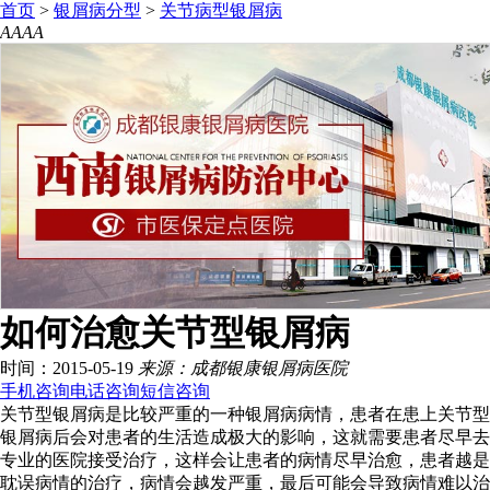
首页
>
银屑病分型
>
关节病型银屑病
A
A
A
A
如何治愈关节型银屑病
时间：2015-05-19
来源：成都银康银屑病医院
手机咨询
电话咨询
短信咨询
关节型银屑病是比较严重的一种银屑病病情，患者在患上关节型
银屑病后会对患者的生活造成极大的影响，这就需要患者尽早去
专业的医院接受治疗，这样会让患者的病情尽早治愈，患者越是
耽误病情的治疗，病情会越发严重，最后可能会导致病情难以治