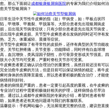
愈。那么下面就让
成都银康银屑病医院
的专家为我们介绍如何治
愈关节型银屑病？
日常生活中关节性牛皮癣的指（趾）甲病变，如：甲板点状凹
陷，甲增厚、甲脆裂、甲脱落等。大部分患者先出现银屑病皮
损，后出现关节病变症状；只有少部分患者是先出现关节病变，
后出现牛皮癣皮损。关节型牛皮癣患者在发病的同时还可伴有发
热、乏力、体重减轻、晨僵等症状。
关节型牛皮癣除了有寻常性的皮损外，还伴有典型的关节功能改
变。关节红肿疼痛，关节变形，功能障碍，同时伴有白血球增
高，血沉增快，类风湿因子阴性，亦可骨异变形或关节强直。四
肢大小关节均可受累，严重时脊柱关节亦可受累。
牛皮癣患者要正确认识合理治疗的重要性，虽然目前还没有可以
完全治愈牛皮癣的方法，但是目前可以保证病情的稳定，将牛皮
癣对身体的伤害降至最低，所以患者要积极的配合治疗，才能使
病情得到好转。
患者的病情是严重的，患者一定要引起高度的重视，在牛皮癣的
专业治疗过程中需要积极做好相关的护理，这样病情会尽早治
愈。通过以上成都牛皮癣医院的专家的介绍，希望对患者有帮
助，如果患者还有其他问题请与我们的客服联系。
温馨提示：手机网站偏小，无法展现更完整的信息，建议您直接