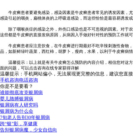
牛皮癣患者要避免感染，感染因素是牛皮癣患者常见的诱发因素，尤其
感染引起的咽炎，扁桃体炎的上呼吸道感染，而这些恰恰是最容易诱发或
除了咽喉炎症的感染之外，外伤口感染也是不可忽视的因素。对于农村
这些都是牛皮癣的直接发病原因，从病因入手做好针对性的预防工作就可
牛皮癣患者应注意饮食，在牛皮癣进行期最好不吃辛辣刺激性食物，如
品，如新鲜绿叶蔬菜，西红柿，胡萝卜，瘦肉，水果，以利于牛皮癣病情
温馨提示：以上就是有关牛皮癣怎么预防的内容介绍，相信您对这方面
面的问题，可以点击咨询在线专家获得详解
温馨提示：手机网站偏小，无法展现更完整的信息，建议您直接
手机咨询
电话咨询
你是不是要看？
谁能彻底攻克银屑病
婴儿胳膊银屑病
银屑病有人研究吗
银屑病为什么会
7旬老人告别30年银屑病
跨“银”影，享健康
告别银屑病魔，少女自信向