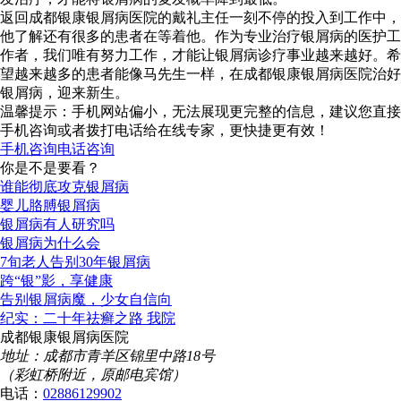
返回成都银康银屑病医院的戴礼主任一刻不停的投入到工作中，
他了解还有很多的患者在等着他。作为专业治疗银屑病的医护工
作者，我们唯有努力工作，才能让银屑病诊疗事业越来越好。希
望越来越多的患者能像马先生一样，在成都银康银屑病医院治好
银屑病，迎来新生。
温馨提示：手机网站偏小，无法展现更完整的信息，建议您直接
手机咨询或者拨打电话给在线专家，更快捷更有效！
手机咨询
电话咨询
你是不是要看？
谁能彻底攻克银屑病
婴儿胳膊银屑病
银屑病有人研究吗
银屑病为什么会
7旬老人告别30年银屑病
跨“银”影，享健康
告别银屑病魔，少女自信向
纪实：二十年祛癣之路 我院
成都银康银屑病医院
地址：成都市青羊区锦里中路18号
（彩虹桥附近，原邮电宾馆）
电话：
02886129902