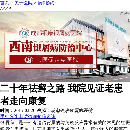
首页
>
关于医院
>
病例解析
A
A
A
A
二十年祛癣之路 我院见证老患
者走向康复
时间：2015-03-20
来源：成都银康银屑病医院
手机咨询
电话咨询
短信咨询
银屑病，是一种有遗传背景的与免疫反应异常有关的常见的红斑
鳞屑性皮肤病。目前我国约有患者750万人，这个庞大的群体在