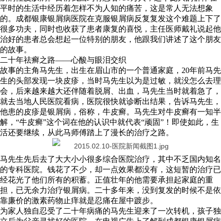
平时的生活中经历着怎样不为人知的痛苦，这是常人无法想象
的。成都银康银屑病医院在克服银屑病反复复发这个难题上下了
很多功夫，同时也收获了患者康复的喜悦，主任医师戴礼说起他
治好的患者总会想起一位特别的朋友，他跟我们讲述了这个朋友
的故事。
二十年祛癣之路——心酸与眼泪交织
故事的主角马先生，出生在眉山市的一个普通家庭，20年前马先
生的头部发现一块皮疹，当时马先生以为是过敏，就没怎么去理
会，后来越来越大还伴随着脱屑、出血，马先生当时就着急了，
就去当地人民医院看病，医院很快就诊断出结果，告诉马先生，
他患的皮疹是银屑病，俗称，牛皮癣。马先生对牛皮癣有一知半
解，“牛皮癣”这个词在他的认识中就代表“顽固”！即使如此，生
活还要继续，从此马师傅踏上了漫长的治疗之路。
马先生先后去了大大小小很多综合医院治疗，其中不乏国内知名
的专科医院。钱花了不少，却一点效果都没有，这短暂的治疗已
经花光了他们所有的积蓄。正值壮年的他需要承担起家庭的重
担，已无余力治疗银屑病。二十多年来，没到复发的时候不是依
靠廉价的激素药物止痒就是忍痛在屋中踱步。
为家人独自忍受了二十年病痛的马先生迎来了一次转机，孩子独