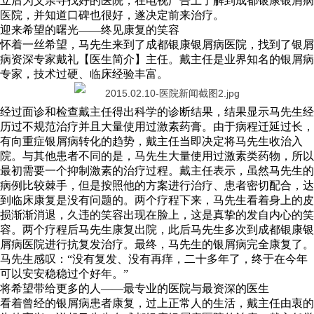
立后为父亲寻找好的医院，在电视广告上了解到成都银康银屑病
医院，并知道口碑也很好，遂决定前来治疗。
迎来希望的曙光——终见康复的笑容
怀着一丝希望，马先生来到了成都银康银屑病医院，找到了银屑
病资深专家戴礼【医生简介】主任。戴主任是业界知名的银屑病
专家，技术过硬、临床经验丰富。
经过面诊和检查戴主任得出科学的诊断结果，结果显示马先生经
历过不规范治疗并且大量使用过激素药膏。由于病程迁延过长，
有向重症银屑病转化的趋势，戴主任当即决定将马先生收治入
院。与其他患者不同的是，马先生大量使用过激素类药物，所以
最初需要一个抑制激素的治疗过程。戴主任表示，虽然马先生的
病例比较棘手，但是按照他的方案进行治疗、患者密切配合，达
到临床康复是没有问题的。两个疗程下来，马先生看着身上的皮
损渐渐消退，久违的笑容出现在脸上，这是真挚的发自内心的笑
容。两个疗程后马先生康复出院，此后马先生多次到成都银康银
屑病医院进行抗复发治疗。最终，马先生的银屑病完全康复了。
马先生感叹：“没有复发、没有再痒，二十多年了，终于在今年
可以安安稳稳过个好年。”
将希望带给更多的人——最专业的医院与最资深的医生
看着曾经的银屑病患者康复，过上正常人的生活，戴主任由衷的