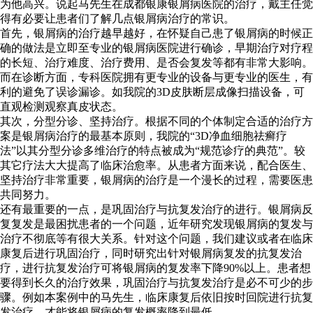
为他高兴。说起马先生在成都银康银屑病医院的治疗，戴主任觉
得有必要让患者们了解几点银屑病治疗的常识。
首先，银屑病的治疗越早越好，在怀疑自己患了银屑病的时候正
确的做法是立即至专业的银屑病医院进行确诊，早期治疗对疗程
的长短、治疗难度、治疗费用、是否会复发等都有非常大影响。
而在诊断方面，专科医院拥有更专业的设备与更专业的医生，有
利的避免了误诊漏诊。如我院的3D皮肤断层成像扫描设备，可
直观检测观察真皮状态。
其次，分型分诊、坚持治疗。根据不同的个体制定合适的治疗方
案是银屑病治疗的最基本原则，我院的“3D净血细胞祛癣疗
法”以其分型分诊多维治疗的特点被成为“规范诊疗的典范”。较
其它疗法大大提高了临床治愈率。从患者方面来说，配合医生、
坚持治疗非常重要，银屑病的治疗是一个漫长的过程，需要医患
共同努力。
还有最重要的一点，是巩固治疗与抗复发治疗的进行。银屑病反
复复发是最困扰患者的一个问题，近年研究发现银屑病的复发与
治疗不彻底等有很大关系。针对这个问题，我们建议或者在临床
康复后进行巩固治疗，同时研究出针对银屑病复发的抗复发治
疗，进行抗复发治疗可将银屑病的复发率下降90%以上。患者想
要得到长久的治疗效果，巩固治疗与抗复发治疗是必不可少的步
骤。例如本案例中的马先生，临床康复后依旧按时回院进行抗复
发治疗，才能将银屑病的复发概率降到最低。