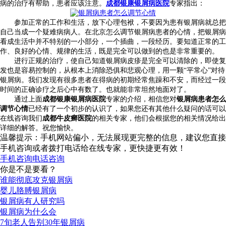
病的治疗有帮助，患者应该注意。
成都银康银屑病医院
专家指出：
参加正常的工作和生活，放下心理包袱，不要因为患有银屑病就总把
自己当成一个疑难病病人。在北京怎么调节银屑病患者的心情，把银屑病
看成生活中并不特别的一小部分，一个插曲，一段经历。要知道正常的工
作、良好的心情、规律的生活，既是完全可以做到的也是非常重要的。
进行正规的治疗，使自己知道银屑病皮疹是完全可以清除的，即使复
发也是容易控制的，从根本上消除恐俱和悲观心理，用一颗“平常心”对待
银屑病。我们发现有很多患者在得病的初期经常焦躁和不安，而经过一段
时间的正确诊疗之后心中有数了。也就能非常坦然地面对了。
通过上面
成都银康银屑病医院
专家的介绍，相信您对
银屑病患者怎么
调节心情
已经有了一个初步的认识了，如果您还有其他什么疑问的话可以
在线咨询我们
成都牛皮癣医院
的相关专家，他们会根据您的相关情况给出
详细的解答。祝您愉快。
温馨提示：手机网站偏小，无法展现更完整的信息，建议您直接
手机咨询或者拨打电话给在线专家，更快捷更有效！
手机咨询
电话咨询
你是不是要看？
谁能彻底攻克银屑病
婴儿胳膊银屑病
银屑病有人研究吗
银屑病为什么会
7旬老人告别30年银屑病