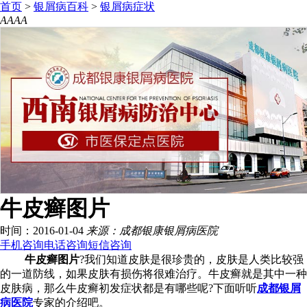
首页
>
银屑病百科
>
银屑病症状
A
A
A
A
牛皮癣图片
时间：2016-01-04
来源：成都银康银屑病医院
手机咨询
电话咨询
短信咨询
牛皮癣图片
?我们知道皮肤是很珍贵的，皮肤是人类比较强
的一道防线，如果皮肤有损伤将很难治疗。牛皮癣就是其中一种
皮肤病，那么牛皮癣初发症状都是有哪些呢?下面听听
成都银屑
病医院
专家的介绍吧。