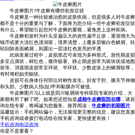
牛皮癣图片?牛皮癣有哪些初发症状
牛皮癣是一种比较难治愈的皮肤疾病，但是很多人对牛皮癣
都不是十分的重要与了解，下面将为您介绍一些牛皮癣初发症状
有什么，希望能引起您对牛皮癣的重视，避免患上这种疾病。
牛皮癣初发时为针头至扁豆大的炎性扁平丘疹，逐渐增大为
钱币或更大淡红色浸润斑，境界清楚，上覆多层银白色鳞屑。轻
轻刮除表面鳞屑，则露出一层淡红色发亮的半透
此病发展过程中，皮损形态可表现为多种形式。急性期皮损
多呈点滴状，鲜红色，瘙痒较著。静止期皮损常为斑块状或地图
状等。消退期皮损常呈环状、半环状。少数皮疹上的鳞屑较厚，
有时堆积如壳蛎状。
皮损可在身体任何部位对称性发生。好发于肘、膝关节伸侧
和头部。少数病人指(趾)甲和黏膜亦可被侵。
牛皮癣图片?以上就是四川银屑病专科医院专家的介绍，大
家都有所了解了吧。如果您还想知道
成都牛皮癣医院在哪
，请咨
询在线专家，将竭诚为您服务。推荐阅读：
牛皮癣的初期图片
温馨提示：手机网站偏小，无法展现更完整的信息，建议您直接
手机咨询或者拨打电话给在线专家，更快捷更有效！
手机咨询
电话咨询
你是不是要看？