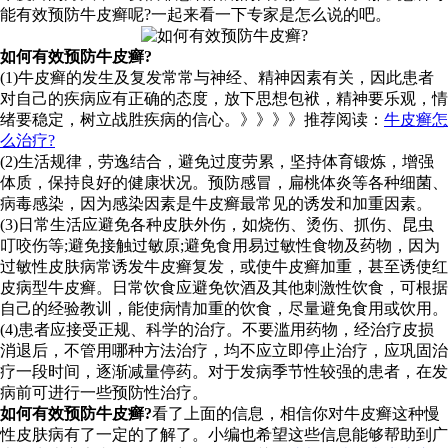
能有效预防牛皮癣呢?一起来看一下专家是怎么说的吧。
如何有效预防牛皮癣?
(1)牛皮癣的发生及复发常常与神经、精神因素有关，因此患者
对自己的疾病应有正确的态度，放下思想包袱，精神要乐观，情
绪要稳定，树立战胜疾病的信心。》》》》推荐阅读：
牛皮癣怎
么治疗?
(2)生活规律，劳逸结合，避免过度劳累，坚持体育锻炼，增强
体质，保持良好的健康状况。预防感冒，扁桃体炎等各种细菌、
病毒感染，因为感染因素是牛皮癣最常见的诱发和加重因素。
(3)日常生活应避免各种皮肤外伤，如烧伤、烫伤、抓伤、昆虫
叮咬伤等;避免接触过敏原;避免食用易过敏性食物及药物，因为
过敏性皮肤病常诱发牛皮癣复发，或使牛皮癣加重，甚至诱使红
皮病型牛皮癣。日常饮食应避免饮酒及其他刺激性饮食，可根据
自己的经验教训，能使病情加重的饮食，尽量避免食用或饮用。
(4)患者应接受正规、科学的治疗。不要滥用药物，经治疗皮损
消退后，不管用哪种方法治疗，均不应立即停止治疗，应巩固治
疗一段时间，逐渐减量停药。对于发病季节性较强的患者，在发
病前可进行一些预防性治疗。
如何有效预防牛皮癣?
看了上面的信息，相信你对牛皮癣这种慢
性皮肤病有了一定的了解了。小编也希望这些信息能够帮助到广