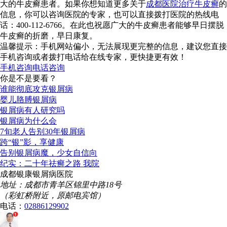
大的牛皮癣患者。如果你想知道更多关于
成都医院治疗牛皮癣
的
信息，你可以咨询医院的专家，也可以直接拨打医院的热线电
话：400-112-6766。在此也祝愿广大的牛皮癣患者能够早日摆脱
牛皮癣的折磨，早日康复。
温馨提示：手机网站偏小，无法展现更完整的信息，建议您直接
手机咨询或者拨打电话给在线专家，更快捷更有效！
手机咨询
电话咨询
你是不是要看？
谁能彻底攻克银屑病
婴儿胳膊银屑病
银屑病有人研究吗
银屑病为什么会
7旬老人告别30年银屑病
跨“银”影，享健康
告别银屑病魔，少女自信向
纪实：二十年祛癣之路 我院
成都银康银屑病医院
地址：成都市青羊区锦里中路18号
（彩虹桥附近，原邮电宾馆）
电话：
02886129902