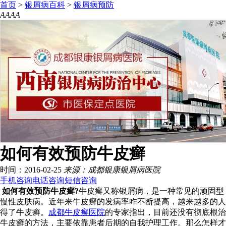
首页
>
银屑病百科
>
银屑病预防
A
A
A
A
如何有效预防牛皮癣
时间：2016-02-25
来源：成都银康银屑病医院
手机咨询
电话咨询
短信咨询
如何有效预防牛皮癣?
牛皮癣又称银屑病，是一种常见的顽固型
慢性皮肤病。近年来牛皮癣的发病率咋不断提高，越来越多的人
得了牛皮癣。
成都牛皮癣医院
的专家指出，目前还没有彻底根治
牛皮癣的方法，主要依靠患者后期的自我护理工作。那么怎样才