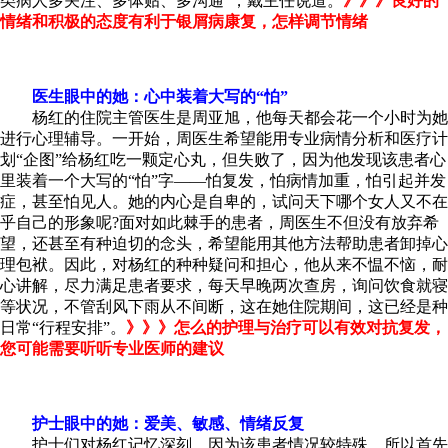
类病人多关注、多体贴、多沟通”，戴主任说道。
》》》良好的
情绪和积极的态度有利于银屑病康复，怎样调节情绪
医生眼中的她：心中装着大写的“怕”
杨红的住院主管医生是周亚旭，他每天都会花一个小时为她
进行心理辅导。一开始，周医生希望能用专业病情分析和医疗计
划“企图”给杨红吃一颗定心丸，但失败了，因为他发现该患者心
里装着一个大写的“怕”字——怕复发，怕病情加重，怕引起并发
症，甚至怕见人。她的内心是自卑的，试问天下哪个女人又不在
乎自己的形象呢?面对如此棘手的患者，周医生不但没有放弃希
望，还甚至有种迫切的念头，希望能用其他方法帮助患者卸掉心
理包袱。因此，对杨红的种种疑问和担心，他从来不愠不恼，耐
心讲解，尽力满足患者要求，每天早晚两次查房，询问饮食就寝
等状况，不管刮风下雨从不间断，这在她住院期间，这已经是种
日常“行程安排”。
》》》怎么的护理与治疗可以有效对抗复发，
您可能需要听听专业医师的建议
护士眼中的她：爱美、敏感、情绪反复
护士们对杨红记忆深刻，因为该患者情况较特殊，所以首先