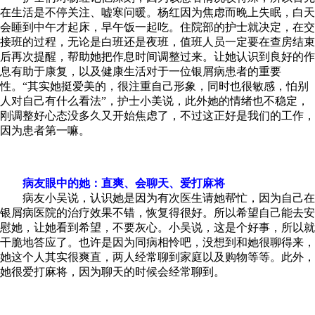
在生活是不停关注、嘘寒问暖。杨红因为焦虑而晚上失眠，白天
会睡到中午才起床，早午饭一起吃。住院部的护士就决定，在交
接班的过程，无论是白班还是夜班，值班人员一定要在查房结束
后再次提醒，帮助她把作息时间调整过来。让她认识到良好的作
息有助于康复，以及健康生活对于一位银屑病患者的重要
性。“其实她挺爱美的，很注重自己形象，同时也很敏感，怕别
人对自己有什么看法”，护士小美说，此外她的情绪也不稳定，
刚调整好心态没多久又开始焦虑了，不过这正好是我们的工作，
因为患者第一嘛。
病友眼中的她：直爽、会聊天、爱打麻将
病友小吴说，认识她是因为有次医生请她帮忙，因为自己在
银屑病医院的治疗效果不错，恢复得很好。所以希望自己能去安
慰她，让她看到希望，不要灰心。小吴说，这是个好事，所以就
干脆地答应了。也许是因为同病相怜吧，没想到和她很聊得来，
她这个人其实很爽直，两人经常聊到家庭以及购物等等。此外，
她很爱打麻将，因为聊天的时候会经常聊到。