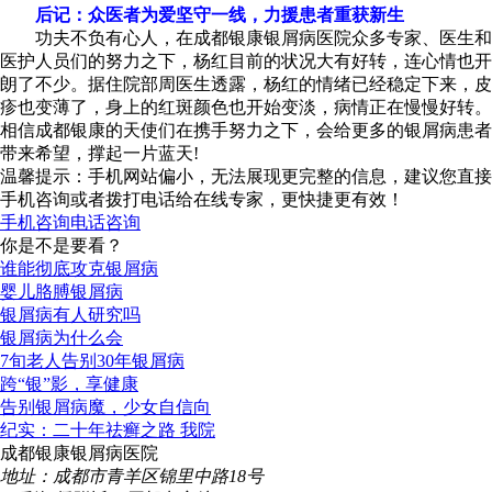
后记：众医者为爱坚守一线，力援患者重获新生
功夫不负有心人，在成都银康银屑病医院众多专家、医生和
医护人员们的努力之下，杨红目前的状况大有好转，连心情也开
朗了不少。据住院部周医生透露，杨红的情绪已经稳定下来，皮
疹也变薄了，身上的红斑颜色也开始变淡，病情正在慢慢好转。
相信成都银康的天使们在携手努力之下，会给更多的银屑病患者
带来希望，撑起一片蓝天!
温馨提示：手机网站偏小，无法展现更完整的信息，建议您直接
手机咨询或者拨打电话给在线专家，更快捷更有效！
手机咨询
电话咨询
你是不是要看？
谁能彻底攻克银屑病
婴儿胳膊银屑病
银屑病有人研究吗
银屑病为什么会
7旬老人告别30年银屑病
跨“银”影，享健康
告别银屑病魔，少女自信向
纪实：二十年祛癣之路 我院
成都银康银屑病医院
地址：成都市青羊区锦里中路18号