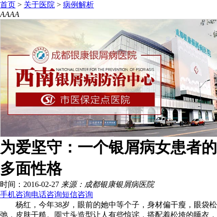
首页
>
关于医院
>
病例解析
A
A
A
A
为爱坚守：一个银屑病女患者的
多面性格
时间：2016-02-27
来源：成都银康银屑病医院
手机咨询
电话咨询
短信咨询
杨红，今年38岁，眼前的她中等个子，身材偏干瘦，眼袋松
弛，皮肤干糙。圆寸头造型让人有些惊诧，搭配着松垮的睡衣，