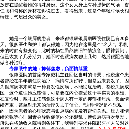
放佛在提醒着她的特殊身份。这个女人身上有种强势的气场，杏
仁眼和匀称的身材在诉说过去。看得出来，这是个年轻时候长相
端庄，气质出众的美女。
她是一个银屑病患者，来成都银康银屑病医院住院已有20多
天。很多医生和护士都认得她，因为她在这里是个“名人”。和刚
来的时候有些变化，此时的杨红虽然依旧神情疲惫，眼神躲闪，
但已恢复了几分活力，她不时会跟病友聊上几句，然后很配合地
做各种治疗。
专家眼中的她：抑郁焦虑，负面情绪重
银康医院的首席专家戴礼主任回忆当时的情景，他说这个患
者曾经在半年前住院治疗，病情有所好转，但是后来复发了。因
为银屑病本来就是一种复发性疾病，不能彻底治愈。都说久病成
医，这个道理她应该懂，可是要在内心接受这个事实真的很难。
在复诊时，戴礼主任感觉这个病人有一定的抑郁和焦虑，负面情
绪严重，甚至对未来的治疗失去了信心。“这种情况是不乐观
的，因为患者的心理状态与银屑病的复发有密切关系。压力和情
绪紧张等心理因素会导致促使内分泌混乱，使银屑病再次复发，
所以在将她收入院特别备注下，我特别要求住院部医护人员对这