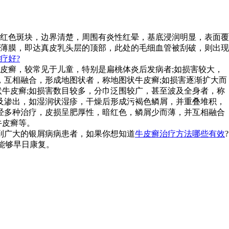
红色斑块，边界清楚，周围有炎性红晕，基底浸润明显，表面覆
薄膜，即达真皮乳头层的顶部，此处的毛细血管被刮破，则出现
疗好?
皮癣，较常见于儿童，特别是扁桃体炎后发病者;如损害较大，
，互相融合，形成地图状者，称地图状牛皮癣;如损害逐渐扩大而
牛皮癣;如损害数目较多，分巾泛围较广，甚至波及全身者，称
及渗出，如湿润状湿疹，干燥后形成污褐色鳞屑，并重叠堆积，
经多种治疗，皮损呈肥厚性，暗红色，鳞屑少而薄，并互相融合
牛皮癣等。
到广大的银屑病病患者，如果你想知道
牛皮癣治疗方法哪些有效
?
者能够早日康复。