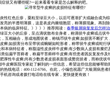
损症状又有哪些呢?一起来看看专家是怎么解释的吧。
炎性红色丘疹，粟粒至绿豆大小，以后可逐渐扩大或融合成为棕
发亮的半透明薄膜，这是表皮内棘细胞层，称薄膜现象。再刮除
本病的临床特征。》》》》推荐阅读：
春季银屑病复发后怎样治
绿豆大小的丘疹，呈点滴状散布全身者，称滴状牛皮癣或点状牛
大，互相融合，形成地图状者，称钱币状牛皮癣;如损害不断扩大
皮癣;如损害分布呈带状或蜿蜒如蛇形者，称带状牛皮癣或蛇行状
炎和本病特征者，称脂溢性皮炎样牛皮癣;有少数病人皮损有糜烂
而类似扁平苔藓者，称扁平苔藓样牛皮癣;有些患者因反复发作及
肥厚性牛皮癣;尚有少数患者皮损表面形成赘疣状者，而称疣状
都牛皮癣医院专家处了解到的一些信息，希望这些信息能够帮助
线电话：400-112-6766。在此，小编也祝愿广大银屑病患
手机咨询或者拨打电话给在线专家，更快捷更有效！