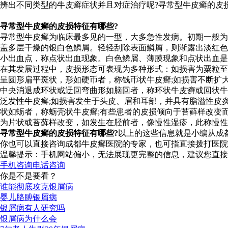
辨出不同类型的牛皮癣症状并且对症治疗呢?寻常型牛皮癣的皮
寻常型牛皮癣的皮损特征有哪些?
寻常型牛皮癣为临床最多见的一型，大多急性发病。初期一般为
盖多层干燥的银白色鳞屑。轻轻刮除表面鳞屑，则渐露出淡红色
小出血点，称点状出血现象。白色鳞屑、薄膜现象和点状出血是
在其发展过程中，皮损形态可表现为多种形式：如损害为粟粒至
呈圆形扁平斑状，形如硬币者，称钱币状牛皮癣;如损害不断扩
中央消退成环状或迂回弯曲形如脑回者，称环状牛皮癣或回状牛
泛发性牛皮癣;如损害发生于头皮、眉和耳部，并具有脂溢性皮
状如蛎者，称蛎壳状牛皮癣;有些患者的皮损倾向于苔藓样改变
为片状或苔藓样改变，如发生在胫前者，像慢性湿疹，此称慢性
寻常型牛皮癣的皮损特征有哪些?
以上的这些信息就是小编从成
你也可以直接咨询成都牛皮癣医院的专家，也可指直接拨打医院的热
温馨提示：手机网站偏小，无法展现更完整的信息，建议您直接
手机咨询
电话咨询
你是不是要看？
谁能彻底攻克银屑病
婴儿胳膊银屑病
银屑病有人研究吗
银屑病为什么会