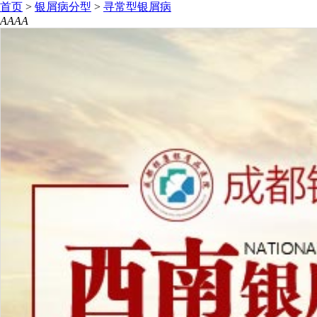
首页
>
银屑病分型
>
寻常型银屑病
A
A
A
A