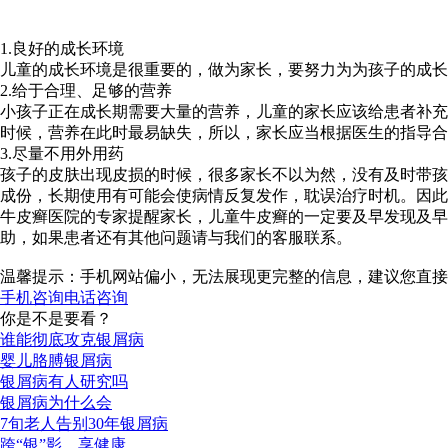
1.良好的成长环境
儿童的成长环境是很重要的，做为家长，要努力为为孩子的成长
2.给于合理、足够的营养
小孩子正在成长期需要大量的营养，儿童的家长应该给患者补充
时候，营养在此时最易缺失，所以，家长应当根据医生的指导合
3.尽量不用外用药
孩子的皮肤出现皮损的时候，很多家长不以为然，没有及时带孩
成份，长期使用有可能会使病情反复发作，耽误治疗时机。因此
牛皮癣医院的专家提醒家长，儿童牛皮癣的一定要及早发现及
助，如果患者还有其他问题请与我们的客服联系。
温馨提示：手机网站偏小，无法展现更完整的信息，建议您直接
手机咨询
电话咨询
你是不是要看？
谁能彻底攻克银屑病
婴儿胳膊银屑病
银屑病有人研究吗
银屑病为什么会
7旬老人告别30年银屑病
跨“银”影，享健康