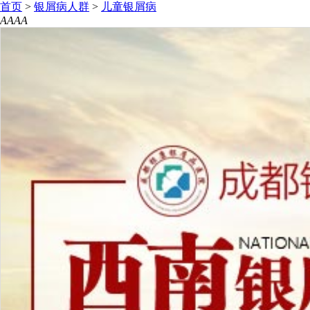
首页
>
银屑病人群
>
儿童银屑病
A
A
A
A