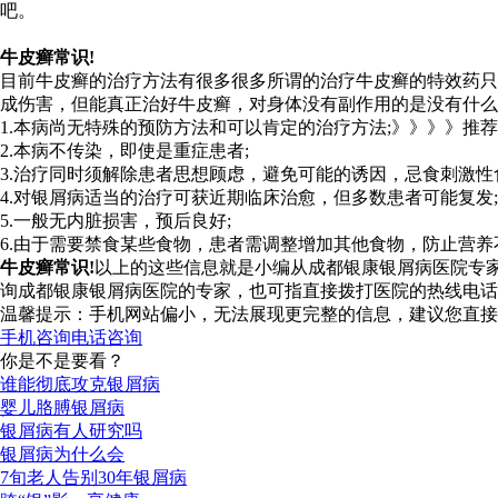
吧。
牛皮癣常识!
目前牛皮癣的治疗方法有很多很多所谓的治疗牛皮癣的特效药只
成伤害，但能真正治好牛皮癣，对身体没有副作用的是没有什
1.本病尚无特殊的预防方法和可以肯定的治疗方法;》》》》推
2.本病不传染，即使是重症患者;
3.治疗同时须解除患者思想顾虑，避免可能的诱因，忌食刺激性
4.对银屑病适当的治疗可获近期临床治愈，但多数患者可能复发;
5.一般无内脏损害，预后良好;
6.由于需要禁食某些食物，患者需调整增加其他食物，防止营养
牛皮癣常识!
以上的这些信息就是小编从成都银康银屑病医院专
询成都银康银屑病医院的专家，也可指直接拨打医院的热线电话：40
温馨提示：手机网站偏小，无法展现更完整的信息，建议您直接
手机咨询
电话咨询
你是不是要看？
谁能彻底攻克银屑病
婴儿胳膊银屑病
银屑病有人研究吗
银屑病为什么会
7旬老人告别30年银屑病