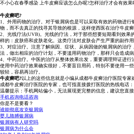
不小心在春季感染 上牛皮癣应该怎么办呢?怎样治疗才会有效果
牛皮癣吧?
1、外用药物的治疗。对于银屑病也是可以采取有效的药物进行
物，而不去真正的找寻其导致的根源，这样使西医在治疗牛皮癣
2、光线疗法(UVB)。光线的疗法，对于那些想要短期看到效
样的：皮肤癌和皮肤老化。这类疗法对皮肤会产生严重的副作用
3、对症治疗。注意了解病因、症状、从病因做的银屑病的治疗
法，做出相应的治疗计划，不要滥用药物治疗，那样只会造成病
4、中药治疗。中医的治疗从整体效果出发，重要调理辩证进行
使用中药治疗效果确实很好，不要盲目用药，特别不要使用一些
较轻，容易再治疗。
牛皮癣吧?
以上的这些信息就是小编从成都牛皮癣治疗医院专家
成都牛皮癣治疗医院的专家，也可指直接拨打医院的热线电话：400
温馨提示：手机网站偏小，无法展现更完整的信息，建议您直接
手机咨询
电话咨询
你是不是要看？
谁能彻底攻克银屑病
婴儿胳膊银屑病
银屑病有人研究吗
银屑病为什么会