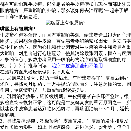
都有可能出现牛皮癣。部分患者的牛皮癣症状出现在面部比较显
眼的地方，严重影响的外貌，那么该如何去治疗呢?一起来了解
一下详细的信息吧。
嘴唇上有银屑病?
牛皮癣不但难治疗，而且严重影响美观，给患者造成很大的心理
困扰，如果想治愈牛皮癣，首先患者要消除紧张因素，树立与疾
病斗争的信心。因为心理和社会因素对牛皮癣的发生和发展有重
大影响。对患者进行心理疏导，使其消除紧张因素，树立与疾病
斗争的信心，多数患者只用一般的药物治疗就能取得满意的疗
效。》》》》推荐阅读：
治疗牛皮癣那些药不能用
在治疗方面患者应该做到以下几点：
1、忌病急乱投医，以防严重后果。有些患者得了牛皮癣后到处
求医，寻找灵丹妙药，千万要提防假医庸医，注意药物的毒、副
作用，使病情延误、加重或造成经济损失。
2、巩固治疗效果，延长缓解期。牛皮癣患者在临床痊愈时，很
多检查均未恢复正常，这可能是牛皮癣复发的重要原因之一，所
以建议牛皮癣患者达到临床治愈时，再巩固治病2~3个月，延长
缓解期。
3、寻找发病规律，积极预防牛皮癣复发。牛皮癣的发生和复发
受许多因素影响，如上呼吸道感染、扁桃体炎、饮食等，每个牛