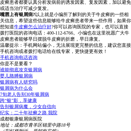
皮癣患者都要认真分析发病前的诱发因素、复发因素，加以避免
或适当治疗可减少复发。
嘴唇上有银屑病?
以上就是小编所了解到的关于牛皮癣的一些相
关信息，希望这些信息能够给牛皮癣患者带来一些作用，如果你
想知道
牛皮癣怎么治疗好
?你可以咨询医院的专家，也可以直接
拨打医院的咨询电话：400-112-6766。小编也在这里祝愿广大牛
皮癣患者能够早日摆脱牛皮癣的折磨，早日康复。
温馨提示：手机网站偏小，无法展现更完整的信息，建议您直接
手机咨询或者拨打电话给在线专家，更快捷更有效！
手机咨询
电话咨询
你是不是要看？
谁能彻底攻克银屑病
婴儿胳膊银屑病
银屑病有人研究吗
银屑病为什么会
7旬老人告别30年银屑病
跨“银”影，享健康
告别银屑病魔，少女自信向
纪实：二十年祛癣之路 我院
成都银康银屑病医院
地址：成都市青羊区锦里中路18号