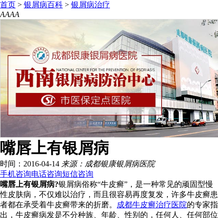
首页
>
银屑病百科
>
银屑病治疗
A
A
A
A
嘴唇上有银屑病
时间：2016-04-14
来源：成都银康银屑病医院
手机咨询
电话咨询
短信咨询
嘴唇上有银屑病?
银屑病俗称“牛皮癣”，是一种常见的顽固型慢
性皮肤病，不仅难以治疗，而且很容易再度复发，许多牛皮癣患
者都在承受着牛皮癣带来的折磨。
成都牛皮癣治疗医院
的专家指
出，牛皮癣病发是不分种族、年龄、性别的，任何人、任何部位