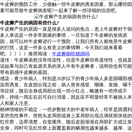
牛皮癣的预防工作，少接触一些牛皮癣的诱发因素。那么哪些因
素可能导致牛皮癣病发呢?一起来了解一些详细的信息吧。
牛皮癣产生的病因有些什么?
牛皮癣产生的原因一直是很多人追问的焦点，患上牛皮癣对于很
多人来说是一件非常困难的事情，一旦知道了牛皮癣的发病原
因，就可以对牛皮癣进行一个预防，让我们所有人都免受牛皮癣
的打扰，这是一件多么有意义的事情啊，今天我们就来看看
吧。》》》》推荐阅读：
牛皮癣能吃猪蹄吗
遗传：牛皮癣虽然没有传染性，但是牛皮癣却有遗传性，也就是
说如果与自己有血源关系的亲人中有牛皮癣者，说明你也有可能
带有易感牛皮癣的基因。
感染：青少年病人，特别是20岁以下的青少年病人多是因咽部感
染而诱发。在皮损出现之前，病人曾有感冒、咽痛、发烧、咽干
等症状，随后全身或局部出现一些小红点，略微有一些痒或不
痒，持续一周左右后可自行消退，因反应不明显经常不被病人本
人和家人注意。
精神情绪的不稳定：一些岁数较大的中老年病人，经常是因遇到
某些负性事件。突然头皮局部或身上某局部出现点滴状斑块状的
红疙瘩，边界清楚，自觉瘙痒。随后皮损渐渐在局部扩大或泛发
全身，同时可见红疙瘩上面覆盖着的鳞屑也越来越多、越厚。这