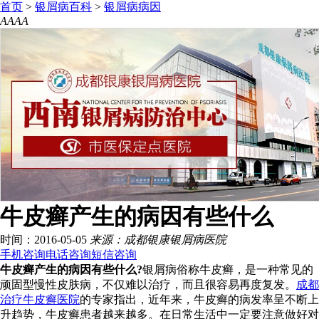
首页
>
银屑病百科
>
银屑病病因
A
A
A
A
牛皮癣产生的病因有些什么
时间：2016-05-05
来源：成都银康银屑病医院
手机咨询
电话咨询
短信咨询
牛皮癣产生的病因有些什么?
银屑病俗称牛皮癣，是一种常见的
顽固型慢性皮肤病，不仅难以治疗，而且很容易再度复发。
成都
治疗牛皮癣医院
的专家指出，近年来，牛皮癣的病发率呈不断上
升趋势，牛皮癣患者越来越多。在日常生活中一定要注意做好对