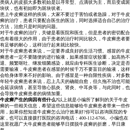
类病人的皮损大多数初始是以寻常型、点滴状为主，而后变成斑
块状，也有初始即为斑块状者。
患上牛皮癣这样的疾病，大家不要过于害怕或者急躁，对于牛皮
癣的治疗，患者只要配合医生的医治，同时选择适合自己的治疗
方法，治愈只是时间的问题。
对于牛皮癣的治疗，关键是看医院和医生，但是患者的密切配合
也有着很大的作用，由于患者的治疗时间比较久，牛皮癣患者要
有足够的耐心，这样治疗起来就比较快。
对于牛皮癣患者来说，一定要养成良好的生活习惯。感冒的牛皮
癣患者一定不要随便的进行输液，如果感冒症状较重，如高热不
退、频繁呕吐、继发细菌感染，就应由专科医生诊断，决定是否
需要输液，牛皮癣患者在感冒的时候千万不要盲目的输液，这样
会给身体带来不好的影响。由于感冒是一种自限性疾病，对多数
年轻牛皮癣患者来说，忍上几天的确能自愈，但久拖不治也可能
会延误病情，甚至导致心肌炎、肾炎、中耳炎等，与此同时，也
会导致牛皮癣患者的病情加重。
牛皮癣产生的病因有些什么?
以上就是小编所了解到的关于牛皮
癣的一些相关信息，希望这些信息能够给牛皮癣患者带来一些作
用，如果你想知道牛皮癣怎么治疗效果好?你可以咨询医院的专
家，也可以直接拨打医院的咨询电话：400-112-6766。小编也在
这里祝愿广大牛皮癣患者能够早日摆脱牛皮癣的折磨，早日康