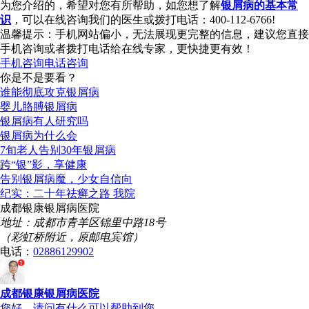
为您介绍的，希望对您有所帮助，如您想了解
银屑病的基本常
识
，可以在线咨询我们的医生或拨打电话：400-112-6766!
温馨提示：手机网站偏小，无法展现更完整的信息，建议您直接
手机咨询或者拨打电话给在线专家，更快捷更有效！
手机咨询
电话咨询
你是不是要看？
谁能彻底攻克银屑病
婴儿胳膊银屑病
银屑病有人研究吗
银屑病为什么会
7旬老人告别30年银屑病
跨“银”影，享健康
告别银屑病魔，少女自信向
纪实：二十年祛癣之路 我院
成都银康银屑病医院
地址：成都市青羊区锦里中路18号
（彩虹桥附近，原邮电宾馆）
电话：
02886129902
成都银康银屑病医院
您好，请问有什么可以帮助到您...