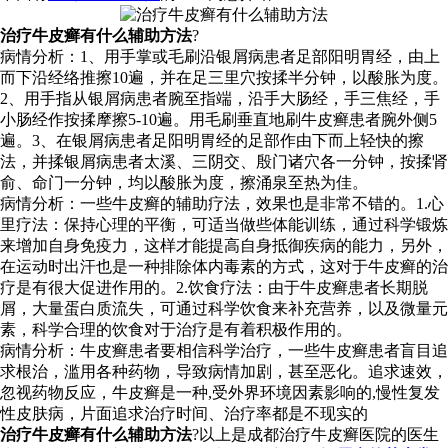
治疗牛皮癣有什么辅助方法
?
病情分析：1、用手掌或毛刷沿银屑病患者足部阳明胃经，由上
而下沿经络推擦10遍，并在足三里穴按揉半分钟，以酸胀为度。
2、用手指从银屑病患者腕至指端，沿手大肠经，手三焦经，手
小肠经作按揉摩擦5-10遍。用毛刷垂直地刷牛皮癣患者腕外侧5
遍。3、在银屑病患者足阳明胃经的足部作由下而上轻快的擦
法，并揉银屑病患者太溪、三阴交、殷门诸穴各一分钟，按揉肾
俞、命门一分钟，均以酸胀为度，擦涌泉至热为佳。
病情分析：一些牛皮癣的辅助疗法，效果也是非常不错的。1.心
里疗法：保持心理的平衡，可适当做些体能训练，通过科学锻炼
来增加自身免疫力，这样才能提高自身抵御疾病的能力，另外，
在运动时出汗也是一种排除体内毒素的方式，这对于牛皮癣的治
疗是有很大促进作用的。2.饮食疗法：由于牛皮癣患者长期脱
屑，大量蛋白质流失，可通过科学饮食来补充营养，以及微量元
素，科学合理的饮食对于治疗是有着积极作用的。
病情分析：牛皮癣患者要相信科学治疗，一些牛皮癣患者盲目追
求根治，滥用各种药物，导致病情加剧，甚至恶化。追求速效，
忽视药物反应，牛皮癣是一种,受外界环境因素影响的,慢性复发
性皮肤病，片面追求治疗时间、治疗率都是不现实的
治疗牛皮癣有什么辅助方法
?以上是成都治疗牛皮癣医院的医生