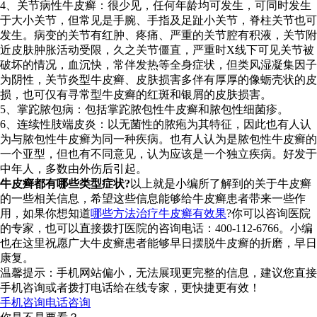
4、关节病性牛皮癣：很少见，任何年龄均可发生，可同时发生
于大小关节，但常见是手腕、手指及足趾小关节，脊柱关节也可
发生。病变的关节有红肿、疼痛、严重的关节腔有积液，关节附
近皮肤肿胀活动受限，久之关节僵直，严重时X线下可见关节被
破坏的情况，血沉快，常伴发热等全身症状，但类风湿凝集因子
为阴性，关节炎型牛皮癣、皮肤损害多伴有厚厚的像蛎壳状的皮
损，也可仅有寻常型牛皮癣的红斑和银屑的皮肤损害。
5、掌跎脓包病：包括掌跎脓包性牛皮癣和脓包性细菌疹。
6、连续性肢端皮炎：以无菌性的脓疱为其特征，因此也有人认
为与脓包性牛皮癣为同一种疾病。也有人认为是脓包性牛皮癣的
一个亚型，但也有不同意见，认为应该是一个独立疾病。好发于
中年人，多数由外伤后引起。
牛皮癣都有哪些类型症状?
以上就是小编所了解到的关于牛皮癣
的一些相关信息，希望这些信息能够给牛皮癣患者带来一些作
用，如果你想知道
哪些方法治疗牛皮癣有效果
?你可以咨询医院
的专家，也可以直接拨打医院的咨询电话：400-112-6766。小编
也在这里祝愿广大牛皮癣患者能够早日摆脱牛皮癣的折磨，早日
康复。
温馨提示：手机网站偏小，无法展现更完整的信息，建议您直接
手机咨询或者拨打电话给在线专家，更快捷更有效！
手机咨询
电话咨询