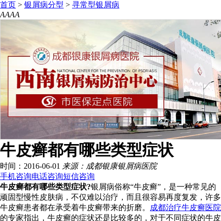
首页
>
银屑病分型
>
寻常型银屑病
A
A
A
A
牛皮癣都有哪些类型症状
时间：2016-06-01
来源：成都银康银屑病医院
手机咨询
电话咨询
短信咨询
牛皮癣都有哪些类型症状?
银屑病俗称“牛皮癣”，是一种常见的
顽固型慢性皮肤病，不仅难以治疗，而且很容易再度复发，许多
牛皮癣患者都在承受着牛皮癣带来的折磨。
成都治疗牛皮癣医院
的专家指出，牛皮癣的症状还是比较多的，对于不同症状的牛皮