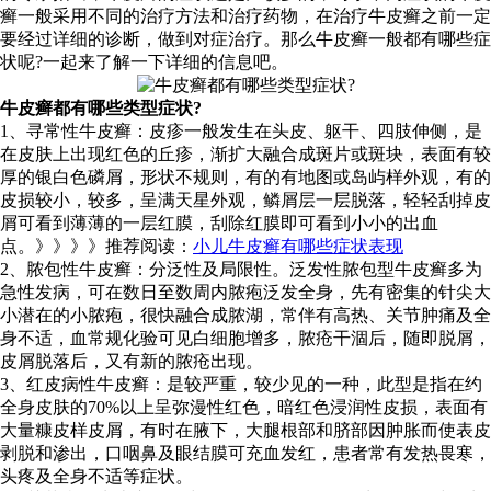
癣一般采用不同的治疗方法和治疗药物，在治疗牛皮癣之前一定
要经过详细的诊断，做到对症治疗。那么牛皮癣一般都有哪些症
状呢?一起来了解一下详细的信息吧。
牛皮癣都有哪些类型症状?
1、寻常性牛皮癣：皮疹一般发生在头皮、躯干、四肢伸侧，是
在皮肤上出现红色的丘疹，渐扩大融合成斑片或斑块，表面有较
厚的银白色磷屑，形状不规则，有的有地图或岛屿样外观，有的
皮损较小，较多，呈满天星外观，鳞屑层一层脱落，轻轻刮掉皮
屑可看到薄薄的一层红膜，刮除红膜即可看到小小的出血
点。》》》》推荐阅读：
小儿牛皮癣有哪些症状表现
2、脓包性牛皮癣：分泛性及局限性。泛发性脓包型牛皮癣多为
急性发病，可在数日至数周内脓疱泛发全身，先有密集的针尖大
小潜在的小脓疱，很快融合成脓湖，常伴有高热、关节肿痛及全
身不适，血常规化验可见白细胞增多，脓疮干涸后，随即脱屑，
皮屑脱落后，又有新的脓疮出现。
3、红皮病性牛皮癣：是较严重，较少见的一种，此型是指在约
全身皮肤的70%以上呈弥漫性红色，暗红色浸润性皮损，表面有
大量糠皮样皮屑，有时在腋下，大腿根部和脐部因肿胀而使表皮
剥脱和渗出，口咽鼻及眼结膜可充血发红，患者常有发热畏寒，
头疼及全身不适等症状。