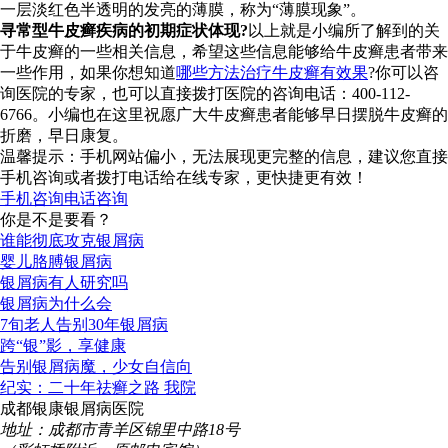
一层淡红色半透明的发亮的薄膜，称为“薄膜现象”。
寻常型牛皮癣疾病的初期症状体现?
以上就是小编所了解到的关
于牛皮癣的一些相关信息，希望这些信息能够给牛皮癣患者带来
一些作用，如果你想知道
哪些方法治疗牛皮癣有效果
?你可以咨
询医院的专家，也可以直接拨打医院的咨询电话：400-112-
6766。小编也在这里祝愿广大牛皮癣患者能够早日摆脱牛皮癣的
折磨，早日康复。
温馨提示：手机网站偏小，无法展现更完整的信息，建议您直接
手机咨询或者拨打电话给在线专家，更快捷更有效！
手机咨询
电话咨询
你是不是要看？
谁能彻底攻克银屑病
婴儿胳膊银屑病
银屑病有人研究吗
银屑病为什么会
7旬老人告别30年银屑病
跨“银”影，享健康
告别银屑病魔，少女自信向
纪实：二十年祛癣之路 我院
成都银康银屑病医院
地址：成都市青羊区锦里中路18号