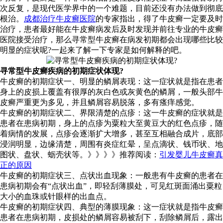
次反复，是现代医学界中的一个难题，目前还没有办法做到彻底
根治。
成都治疗牛皮癣医院
的专家指出，得了牛皮癣一定要及时
治疗，患者最好能在牛皮癣病发后及时发现并前往专业的牛皮癣
医院接受治疗，那么寻常型牛皮癣在病发初期都会出现哪些比较
明显的症状呢?一起来了解一下专家是如何解释的吧。
寻常型牛皮癣疾病的初期症状体现?
牛皮癣的初期症状一、明显的鳞屑表现：这一症状就是指在患者
身上的皮损上覆盖有很厚的灰白色或灰黄色的鳞屑，一般头部牛
皮癣严重更为多见，并且鳞屑容易脱落，多有瘙痒感觉。
牛皮癣的初期症状二、界限清楚的点疹：这一牛皮癣的症状就是
患者在患病初期，身上的点疹为粟粒大至黄豆大的红色点疹，随
着病情的发展，点疹会逐渐扩大增多，甚至互相融合成片，底部
浸润明显，边缘清楚，周围有炎症红晕，呈点滴状、钱币状、地
图状、盘状、蛎壳状等。》》》》推荐阅读：
引发婴儿牛皮癣真
正的原因
牛皮癣的初期症状三、点状出血现象：一般患有牛皮癣的患者在
患病初期会有“点状出血”，即轻刮薄膜处，可见红斑面涌出粟粒
大小的血珠或针眼样的出血点。
牛皮癣的初期症状四、典型的薄膜现象：这一症状就是指牛皮癣
患者在患病初期，皮损处的鳞屑容易被刮下，刮除鳞屑后，露出