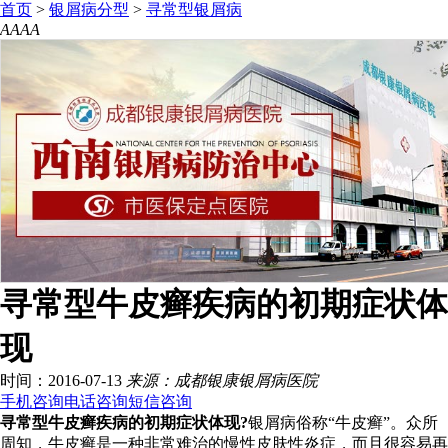
首页
>
银屑病分型
>
寻常型银屑病
A
A
A
A
寻常型牛皮癣疾病的初期症状体
现
时间：2016-07-13
来源：成都银康银屑病医院
手机咨询
电话咨询
短信咨询
寻常型牛皮癣疾病的初期症状体现?
银屑病俗称“牛皮癣”。众所
周知，牛皮癣是一种非常难治的慢性皮肤性炎症，而且很容易再