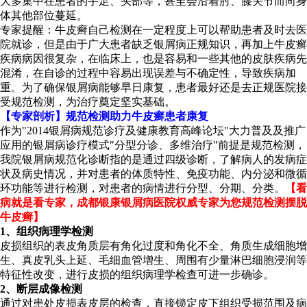
大多集中在患者的手足、头部等，甚至会沿着肘、膝关节而向身
体其他部位蔓延。
专家提醒：牛皮癣自己检测在一定程度上可以帮助患者及时去医
院就诊，但是由于广大患者缺乏银屑病正规知识，再加上牛皮癣
疾病病因很复杂，在临床上，也是容易和一些其他的皮肤疾病先
混淆，在自诊的过程中容易出现误差与不确定性，导致疾病加
重。为了确保银屑病能够早日康复，患者最好还是去正规医院接
受规范检测，为治疗奠定坚实基础。
【专家剖析】规范检测助力牛皮癣患者康复
作为"2014银屑病规范诊疗及健康教育高峰论坛"大力普及及推广
应用的银屑病诊疗模式"分型分诊、多维治疗"前提是规范检测，
我院银屑病规范化诊断指的是通过四级诊断，了解病人的发病症
状及病史情况，并对患者的体质特性、免疫功能、内分泌和微循
环功能等进行检测，对患者的病情进行分型、分期、分类。
【看
病就是看专家，成都银康银屑病医院权威专家为您规范检测摆脱
牛皮癣】
1、组织病理学检测
皮损组织的表皮角质层有角化过度和角化不全、角质生成细胞增
生、真皮乳头上延、毛细血管增生、周围有少量淋巴细胞浸润等
特征性改变，进行皮损的组织病理学检查可进一步确诊。
2、断层成像检测
通过对患处皮损表皮层的检查，直接锁定皮下组织受损范围及病