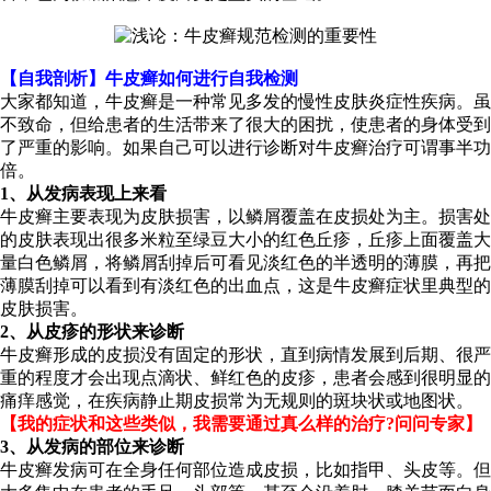
【自我剖析】牛皮癣如何进行自我检测
大家都知道，牛皮癣是一种常见多发的慢性皮肤炎症性疾病。虽
不致命，但给患者的生活带来了很大的困扰，使患者的身体受到
了严重的影响。如果自己可以进行诊断对牛皮癣治疗可谓事半功
倍。
1、从发病表现上来看
牛皮癣主要表现为皮肤损害，以鳞屑覆盖在皮损处为主。损害处
的皮肤表现出很多米粒至绿豆大小的红色丘疹，丘疹上面覆盖大
量白色鳞屑，将鳞屑刮掉后可看见淡红色的半透明的薄膜，再把
薄膜刮掉可以看到有淡红色的出血点，这是牛皮癣症状里典型的
皮肤损害。
2、从皮疹的形状来诊断
牛皮癣形成的皮损没有固定的形状，直到病情发展到后期、很严
重的程度才会出现点滴状、鲜红色的皮疹，患者会感到很明显的
痛痒感觉，在疾病静止期皮损常为无规则的斑块状或地图状。
【我的症状和这些类似，我需要通过真么样的治疗?问问专家】
3、从发病的部位来诊断
牛皮癣发病可在全身任何部位造成皮损，比如指甲、头皮等。但