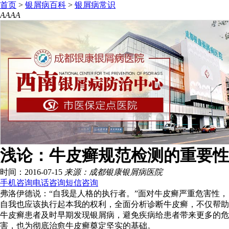
首页
>
银屑病百科
>
银屑病常识
A
A
A
A
浅论：牛皮癣规范检测的重要性
时间：2016-07-15
来源：成都银康银屑病医院
手机咨询
电话咨询
短信咨询
弗洛伊德说：“自我是人格的执行者。”面对牛皮癣严重危害性，
自我也应该执行起本我的权利，全面分析诊断牛皮癣，不仅帮助
牛皮癣患者及时早期发现银屑病，避免疾病给患者带来更多的危
害，也为彻底治愈牛皮癣奠定坚实的基础。