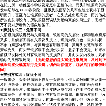
头癣是头皮和头发的浅部真菌感染，好发于4—12岁的儿童，易
在托儿所、幼稚园小学校及家庭中互相传染。而头部银屑病的高
发年纪却在30~40岁阶段，且累及头面部的几率也随之获得了显
明提升，甚至有些银屑病的患者，在头皮处出现病变，而其他处
所的皮肤却没有，所以很轻易误认为是纯真的头屑过多，患者千
万不要对所看到的假象给骗了。
★
辨别方式三：危害不同
头部银屑病较容易与头癣混淆。银屑病的头屑比白癣和黑点癣厚
又多，且鳞屑固着在头发及头皮上，鳞屑为银白色，呈大片状，
不象白癣那样细碎。与黄癣也有明显不同，黄癣头发遭到破坏，
变成秃头，而头部银屑病不会损伤头发，愈后不会变秃。如果在
前额或发际处同时有银屑病的皮损存在，并向头发内发展，则看
确诊为头部银屑病。
【无论您患的是头癣还是银屑病，及时到正
规医院接受规范治疗是关键，切勿听信偏方，耽误治疗的最佳时
间】
★
辨别方式四：症状不同
一般来说，头部银屑病不仅见于头皮部，但大多数同时累及躯干
及四肢等处，皮损边界清，覆有厚鳞屑的红斑，有时融合成片，
甚至布满头皮，鳞屑表面由于皮肤及灰尘相互作用混杂而成污黄
或灰黄色，但剥离后，期间仍有银白色鳞屑。银屑病皮损处毛发
厚积的鳞屑紧缩而成束状，犹如一束束的毛刷，但毛发正常，不
具有传染性。头部银屑病的症状多半发病缓慢，也可急性发作，