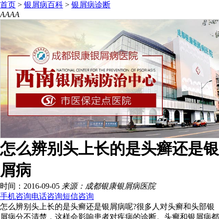
首页
>
银屑病百科
>
银屑病诊断
A
A
A
A
怎么辨别头上长的是头癣还是银
屑病
时间：2016-09-05
来源：成都银康银屑病医院
手机咨询
电话咨询
短信咨询
怎么辨别头上长的是头癣还是银屑病呢?很多人对头癣和头部银
屑病分不清楚，这样会影响患者对疾病的诊断。头癣和银屑病都