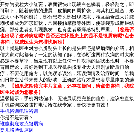
开始为粟粒大小红斑，表面很快出现银白色鳞屑，轻轻刮之，即
可剥下，随着病情的进展，皮损向四周扩张，与其相互融合，形
成大小不等的斑片，部分患者头部出现脓疱，相互融合成大片脓
糊状或成为环形斑状，常因接触摩擦等外因，使破裂形成糜烂结
痂。部分患者会出现脱发，也有患者瘙痒感特别严重。
【您是否
也出现了这种病症呢?是否还在怀疑患上的是不是银屑病呢?点击
咨询，权威医生为您排忧解难】
以上就是医生对怎么辨别头上长的是头癣还是银屑病的介绍，相
信大家对此都有了一定的认知了解，在诊断这两种疾病的时大家
必定不要草率，当发现有以上任何一种疾病的症状出现时，不要
盲目定论，最好是到正规医疗机构找专业大夫辨别诊断后再治
疗，不要使用偏方，以免误诊误治，延误病情及治疗时间，给我
们日常生活带来更大的影响，正确的治疗才是患者尽量康复的选
择。
【如果您阅读完本片文章，还存在疑问，请点击咨询，我院
医生竭诚为您服务】
温馨提示：手机网站偏小，无法展现更完整的信息，建议您直接
手机咨询或者拨打电话给在线专家，更快捷更有效！
手机咨询
电话咨询
你是不是要看？
谁能彻底攻克银屑病
婴儿胳膊银屑病