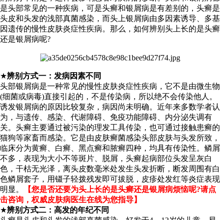
是头部常见的一种疾病，可是头癣和银屑病是有差别的，头癣是
头皮和头发的浅部真菌感染，而头上银屑病由多因素诱导、多基
因遗传的慢性皮肤炎症性疾病。那么，如何辨别头上长的是头癣
还是银屑病呢?
★
辨别方式一：发病因素不同
头部银屑病是一种常见的慢性皮肤炎症性疾病，它不是由微生物
(细菌或病毒)直接引起的，不是传染病，所以绝不会传染他人。
诱发银屑病的原因比较复杂，病因尚未明确。近年来多数学者认
为，与遗传、感染、代谢障碍、免疫功能障碍、内分泌失调有
关。头癣主要通过被污染的理发工具传染，也可通过接触患癣的
猫狗等家畜而感染。它是由皮肤癣菌感染头部皮肤与头发所致，
临床分为黄癣、白癣、黑点癣和脓癣四种，均具有传染性。鳞屑
不多，表现为大小不等斑片、脱屑，头癣起病部位头发呈灰白
色，干枯无光泽，离头皮数毫米处发生头发折断，断发周围有白
色鳞屑套子，用镊子轻拨残发即可拔脱，皮疹处发红等炎症表现
明显。
【您是否还要为头上长的是头癣还是银屑病烦恼呢?请点
击咨询，权威皮肤病医生在线为您指导】
★
辨别方式二：高发的年纪不同