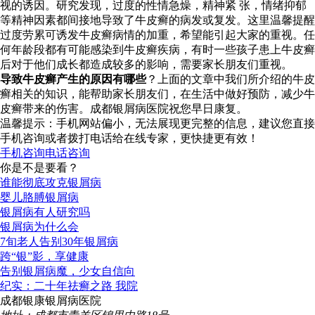
视的诱因。研究发现，过度的性情急燥，精神紧 张，情绪抑郁
等精神因素都间接地导致了牛皮癣的病发或复发。这里温馨提醒
过度劳累可诱发牛皮癣病情的加重，希望能引起大家的重视。任
何年龄段都有可能感染到牛皮癣疾病，有时一些孩子患上牛皮癣
后对于他们成长都造成较多的影响，需要家长朋友们重视。
导致牛皮癣产生的原因有哪些
？上面的文章中我们所介绍的牛皮
癣相关的知识，能帮助家长朋友们，在生活中做好预防，减少牛
皮癣带来的伤害。成都银屑病医院祝您早日康复。
温馨提示：手机网站偏小，无法展现更完整的信息，建议您直接
手机咨询或者拨打电话给在线专家，更快捷更有效！
手机咨询
电话咨询
你是不是要看？
谁能彻底攻克银屑病
婴儿胳膊银屑病
银屑病有人研究吗
银屑病为什么会
7旬老人告别30年银屑病
跨“银”影，享健康
告别银屑病魔，少女自信向
纪实：二十年祛癣之路 我院
成都银康银屑病医院