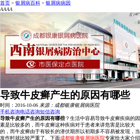
首页
>
银屑病百科
>
银屑病病因
A
A
A
A
导致牛皮癣产生的原因有哪些
时间：2016-10-06
来源：成都银康银屑病医院
手机咨询
电话咨询
短信咨询
导致牛皮癣产生的原因有哪些
？生活中容易导致牛皮癣疾病的因
素是比较多的，而牛皮癣这种疾病对于患者来讲危害是比较大
的，而牛皮癣由于有较长的潜伏期所以初期多不容易被发现，当
发作时就比较严重了。下面
成都银康银屑病医院
专家给大家介绍