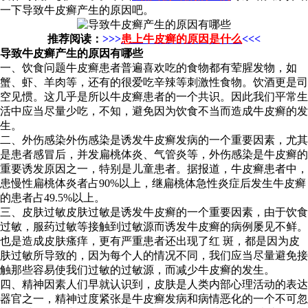
一下导致牛皮癣产生的原因吧。
推荐阅读：
>>>
患上牛皮癣的原因是什么
<<<
导致牛皮癣产生的原因有哪些
一、饮食问题牛皮癣患者普遍喜欢吃的食物都有荤腥发物，如
蟹、虾、羊肉等，还有的很爱吃辛辣等刺激性食物。饮酒更是司
空见惯。这几乎是所以牛皮癣患者的一个共识。因此我们平常生
活中应当尽量少吃，不知，避免因为饮食不当而造成牛皮癣的发
生。
二、外伤感染外伤感染是诱发牛皮癣发病的一个重要因素，尤其
是患者感冒后，并发扁桃体炎、气管炎等，外伤感染是牛皮癣的
重要诱发原因之一，特别是儿童患者。据报道，牛皮癣患者中，
患慢性扁桃体炎者占90%以上，继扁桃体急性炎症后发生牛皮癣
的患者占49.5%以上。
三、皮肤过敏皮肤过敏是诱发牛皮癣的一个重要因素，由于饮食
过敏，服药过敏等接触到过敏源而诱发牛皮癣的病例屡见不鲜。
也是造成皮肤瘙痒，更有严重患者还出现了红 斑，都是因为皮
肤过敏所导致的，因为每个人的情况不同，我们应当尽量避免接
触那些容易使我们过敏的过敏源，而减少牛皮癣的发生。
四、精神因素人们早就认识到，皮肤是人类内部心理活动的表达
器官之一，精神过度紧张是牛皮癣发病和病情恶化的一个不可忽