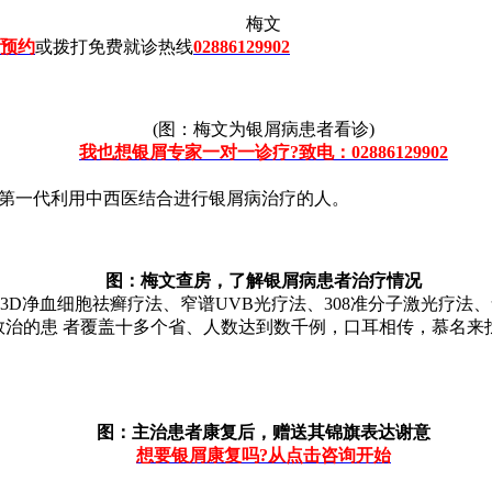
梅文
预约
或拨打免费就诊热线
02886129902
(图：梅文为银屑病患者看诊)
我也想银屑专家一对一诊疗?致电：02886129902
第一代利用中西医结合进行银屑病治疗的人。
图：梅文查房，了解银屑病患者治疗情况
净血细胞祛癣疗法、窄谱UVB光疗法、308准分子激光疗法、
救治的患 者覆盖十多个省、人数达到数千例，口耳相传，慕名
图：主治患者康复后，赠送其锦旗表达谢意
想要银屑康复吗?从点击咨询开始