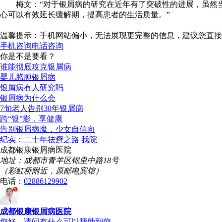
梅文：“对于银屑病的研究在近年有了突破性的进展，虽然当
心可以有效延长缓解期，提高患者的生活质量。”
温馨提示：手机网站偏小，无法展现更完整的信息，建议您直接
手机咨询
电话咨询
你是不是要看？
谁能彻底攻克银屑病
婴儿胳膊银屑病
银屑病有人研究吗
银屑病为什么会
7旬老人告别30年银屑病
跨“银”影，享健康
告别银屑病魔，少女自信向
纪实：二十年祛癣之路 我院
成都银康银屑病医院
地址：成都市青羊区锦里中路18号
（彩虹桥附近，原邮电宾馆）
电话：
02886129902
成都银康银屑病医院
您好，请问有什么可以帮助到您...