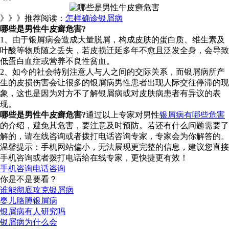
》》》推荐阅读：
怎样确诊银屑病
哪些是男性牛皮癣危害?
1、由于银屑病会造成大量脱屑，构成皮肤的蛋白质、维生素及
叶酸等物质随之丢失，若皮损迁延多年不愈且泛发全身，会导致
低蛋白血症或营养不良性贫血。
2、如今的社会特别注意人与人之间的交际关系，而银屑病所产
生的皮损伤害会让很多的银屑病男性患者出现人际交往停滞的现
象，这也是因为对方不了解银屑病或对皮肤病患者有异议的表
现。
哪些是男性牛皮癣危害?
通过以上专家对男性
银屑病有哪些危害
的介绍，避免其危害，要注意及时预防。若还有什么问题需要了
解的，请在线咨询或者拨打电话咨询专家，专家会为你解答的。
温馨提示：手机网站偏小，无法展现更完整的信息，建议您直接
手机咨询或者拨打电话给在线专家，更快捷更有效！
手机咨询
电话咨询
你是不是要看？
谁能彻底攻克银屑病
婴儿胳膊银屑病
银屑病有人研究吗
银屑病为什么会