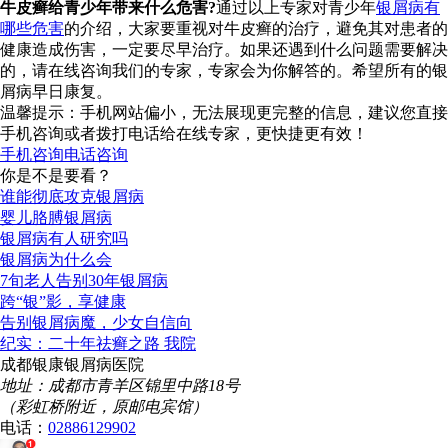
牛皮癣给青少年带来什么危害?
通过以上专家对青少年
银屑病有
哪些危害
的介绍，大家要重视对牛皮癣的治疗，避免其对患者的
健康造成伤害，一定要尽早治疗。如果还遇到什么问题需要解决
的，请在线咨询我们的专家，专家会为你解答的。希望所有的银
屑病早日康复。
温馨提示：手机网站偏小，无法展现更完整的信息，建议您直接
手机咨询或者拨打电话给在线专家，更快捷更有效！
手机咨询
电话咨询
你是不是要看？
谁能彻底攻克银屑病
婴儿胳膊银屑病
银屑病有人研究吗
银屑病为什么会
7旬老人告别30年银屑病
跨“银”影，享健康
告别银屑病魔，少女自信向
纪实：二十年祛癣之路 我院
成都银康银屑病医院
地址：成都市青羊区锦里中路18号
（彩虹桥附近，原邮电宾馆）
电话：
02886129902