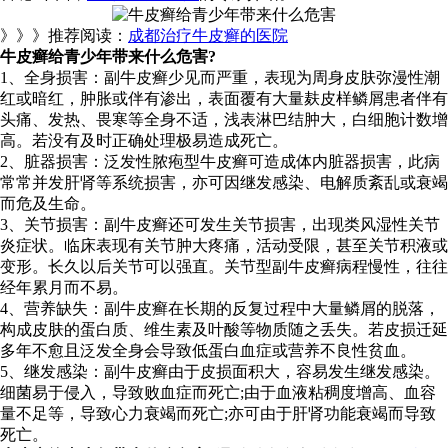
》》》推荐阅读：
成都治疗牛皮癣的医院
牛皮癣给青少年带来什么危害?
1、全身损害：副牛皮癣少见而严重，表现为周身皮肤弥漫性潮
红或暗红，肿胀或伴有渗出，表面覆有大量麸皮样鳞屑患者伴有
头痛、发热、畏寒等全身不适，浅表淋巴结肿大，白细胞计数增
高。若没有及时正确处理极易造成死亡。
2、脏器损害：泛发性脓疱型牛皮癣可造成体内脏器损害，此病
常常并发肝肾等系统损害，亦可因继发感染、电解质紊乱或衰竭
而危及生命。
3、关节损害：副牛皮癣还可发生关节损害，出现类风湿性关节
炎症状。临床表现有关节肿大疼痛，活动受限，甚至关节积液或
变形。长久以后关节可以强直。关节型副牛皮癣病程慢性，往往
经年累月而不易。
4、营养缺失：副牛皮癣在长期的反复过程中大量鳞屑的脱落，
构成皮肤的蛋白质、维生素及叶酸等物质随之丢失。若皮损迁延
多年不愈且泛发全身会导致低蛋白血症或营养不良性贫血。
5、继发感染：副牛皮癣由于皮损面积大，容易发生继发感染。
细菌易于侵入，导致败血症而死亡;由于血液粘稠度增高、血容
量不足等，导致心力衰竭而死亡;亦可由于肝肾功能衰竭而导致
死亡。