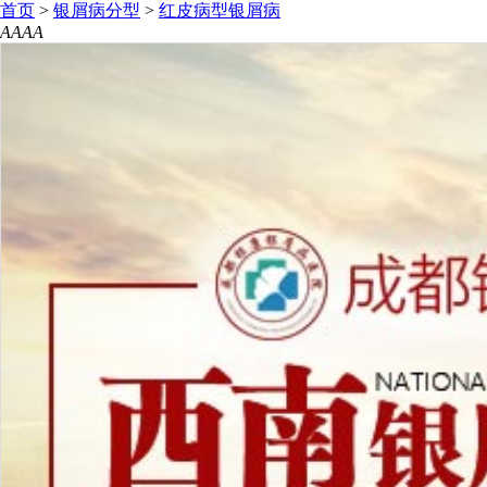
首页
>
银屑病分型
>
红皮病型银屑病
A
A
A
A