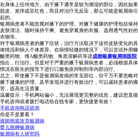
在身体上任何地方。由于腋下通常是较为潮湿的部位，因此如果
脱皮、发痒或呈红色，而且对治疗无反应，那么可能是银屑病引
起的。
银屑病患者不能忽视对腋下的护理。对腋下健康的护理包括保持
皮肤清洁、随时保持干爽、避免穿紧身的衣服、选用透气性好的
衣物等。
对于银屑病患者的腋下症状，治疗方法取决于这些皮肤变化的具
体情况和病人个体差异。在病情轻微的情况下，可以尝试外用糠
酸类药物、维A酸类药物、角质溶解药等进
成都银康银屑病医院
指出，行治疗。但是对于严重的腋下银屑病患者，必须根据具体
情况在医生的指导下进行口服免疫抑制剂等内部治疗。
总之，即使腋下不是银屑病发病的常见部位，但千万不要忽略对
腋下健康的护理。及早发现并进行有效治疗，可以减轻患者的痛
苦，提高生活质量。
温馨提示：手机网站偏小，无法展现更完整的信息，建议您直接
手机咨询或者拨打电话给在线专家，更快捷更有效！
手机咨询
电话咨询
你是不是要看？
谁能彻底攻克银屑病
婴儿胳膊银屑病
银屑病有人研究吗