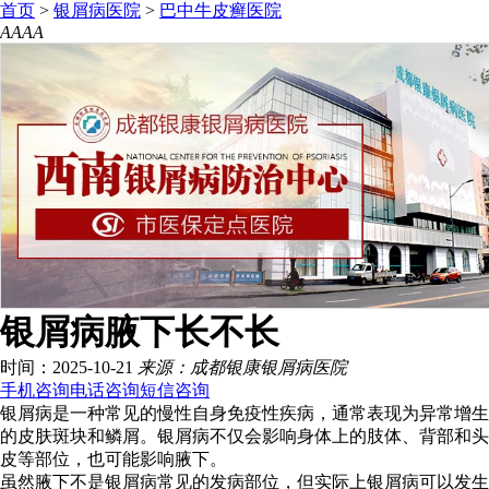
首页
>
银屑病医院
>
巴中牛皮癣医院
A
A
A
A
银屑病腋下长不长
时间：2025-10-21
来源：成都银康银屑病医院
手机咨询
电话咨询
短信咨询
银屑病是一种常见的慢性自身免疫性疾病，通常表现为异常增生
的皮肤斑块和鳞屑。银屑病不仅会影响身体上的肢体、背部和头
皮等部位，也可能影响腋下。
虽然腋下不是银屑病常见的发病部位，但实际上银屑病可以发生