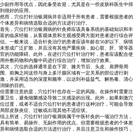
少副作用等优点，因此备受欢迎，尤其是在一些皮肤科医生中得
到很好的应用。
然而，穴位打针治银屑病并非适用于所有患者，需要根据患者的
个体差异和病情选取合适的方法进行治疗。
首先，穴位打针治银屑病的针灸师应该具备系统的基础知识和丰
富的临床经验，从客观体质和主观感受两方面对患者进行综合评
估。一般来说，适合针灸治疗的患者应该年龄在50岁以下、病情
未形成广泛扩散，并且没有其他严重疾病，如心脏、肝、肾等器
官的功能障碍。此外，在进行穴位打针治疗时，患者应该配合使
用外敷药物和内服中药进行综合治疗，增加治疗效果。
其次，穴位的选择通常是在下背、膝关节后、头皮、肩胛骨周
围、前胸之间这些与身上多汗腺区域有一定关系的部位进行刺
激，并采用适当的深度和频率，以达到补益益气、解热毒、清心
润燥的目的。
但需要注意的是，穴位打针也存在一定的风险。在操作时需要注
重卫生，避免细菌感染导致二次感染的出现。此外，如果刺激穴
位过度，或者不适合穴位打针的患者进行这种治疗，可能会导致
局部皮肤炎症、过敏或出现其他不适症状。
综上所述，穴位打针治疗银屑病属于中医针灸的一项治疗方法，
具有简单、易操作、无副作用的优点。但需要根据患者的个体差
异和病情选取合适的方法进行治疗，并且注意卫生和操作技巧，