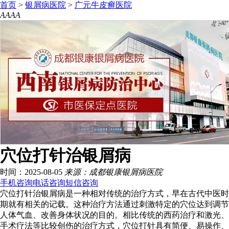
首页
>
银屑病医院
>
广元牛皮癣医院
A
A
A
A
穴位打针治银屑病
时间：2025-08-05
来源：成都银康银屑病医院
手机咨询
电话咨询
短信咨询
穴位打针治银屑病是一种相对传统的治疗方式，早在古代中医时
期就有相关的记载。这种治疗方法通过刺激特定的穴位达到调节
人体气血、改善身体状况的目的。相比传统的西药治疗和激光、
手术疗法等比较创伤的治疗方式，穴位打针具有简便、易操作、