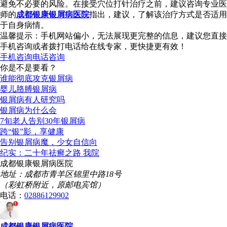
避免不必要的风险。在接受穴位打针治疗之前，建议咨询专业医
师的
成都银康银屑病医院
指出，建议，了解该治疗方式是否适用
于自身病情。
温馨提示：手机网站偏小，无法展现更完整的信息，建议您直接
手机咨询或者拨打电话给在线专家，更快捷更有效！
手机咨询
电话咨询
你是不是要看？
谁能彻底攻克银屑病
婴儿胳膊银屑病
银屑病有人研究吗
银屑病为什么会
7旬老人告别30年银屑病
跨“银”影，享健康
告别银屑病魔，少女自信向
纪实：二十年祛癣之路 我院
成都银康银屑病医院
地址：成都市青羊区锦里中路18号
（彩虹桥附近，原邮电宾馆）
电话：
02886129902
成都银康银屑病医院