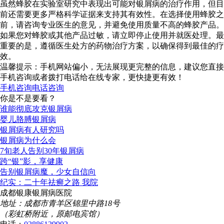
虽然蜂胶在实验室研究中表现出可能对银屑病的治疗作用，但目
前还需要更多严格科学证据来支持其有效性。在选择使用蜂胶之
前，请咨询专业医生的意见，并避免使用质量不高的蜂胶产品。
如果您对蜂胶或其他产品过敏，请立即停止使用并就医处理。最
重要的是，遵循医生处方的药物治疗方案，以确保得到最佳的疗
效。
温馨提示：手机网站偏小，无法展现更完整的信息，建议您直接
手机咨询或者拨打电话给在线专家，更快捷更有效！
手机咨询
电话咨询
你是不是要看？
谁能彻底攻克银屑病
婴儿胳膊银屑病
银屑病有人研究吗
银屑病为什么会
7旬老人告别30年银屑病
跨“银”影，享健康
告别银屑病魔，少女自信向
纪实：二十年祛癣之路 我院
成都银康银屑病医院
地址：成都市青羊区锦里中路18号
（彩虹桥附近，原邮电宾馆）