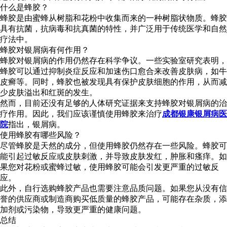
什么是蜂胶？
蜂胶是由蜜蜂从树脂和花粉中收集而来的一种树脂状物质。蜂胶
具有抗菌，抗病毒和抗真菌的特性，并广泛用于传统医学和自然
疗法中。
蜂胶对银屑病有何作用？
蜂胶对银屑病的作用仍然存在科学争议。一些实验室研究表明，
蜂胶可以通过抑制炎症反应和加速伤口愈合来改善皮肤病，如牛
皮癣等。同时，蜂胶也被发现具有保护皮肤细胞的作用，从而减
少皮肤溢出和红斑的发生。
然而，目前还没有足够的人体研究证据来支持蜂胶对银屑病的治
疗作用。因此，我们应该谨慎使用蜂胶来治疗
成都银康银屑病医
院
指出，银屑病。
使用蜂胶有哪些风险？
尽管蜂胶是天然的成分，但使用蜂胶仍然存在一些风险。蜂胶可
能引起过敏反应或皮肤刺激，并导致皮肤发红，肿胀和瘙痒。如
果您对花粉或蜜蜂过敏，使用蜂胶可能会引发更严重的过敏反
应。
此外，自行选购蜂胶产品也需要注意品质问题。如果您从没有信
誉的供应商或制造商购买低质量的蜂胶产品，可能存在杂质，添
加剂或污染物，导致更严重的健康问题。
总结