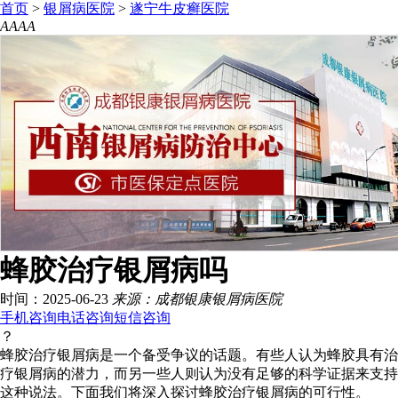
首页
>
银屑病医院
>
遂宁牛皮癣医院
A
A
A
A
蜂胶治疗银屑病吗
时间：2025-06-23
来源：成都银康银屑病医院
手机咨询
电话咨询
短信咨询
？
蜂胶治疗银屑病是一个备受争议的话题。有些人认为蜂胶具有治
疗银屑病的潜力，而另一些人则认为没有足够的科学证据来支持
这种说法。下面我们将深入探讨蜂胶治疗银屑病的可行性。