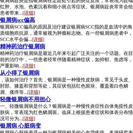
银屑病趾炎是指银屑病在足趾处引起的炎症反应，常表现为趾端
红肿、水泡、色素沉着和细小斑点等症状。银屑病趾炎常常会给
患者带来...
[详细]
银屑病scc偏高
银屑病SCC偏高的原因及治疗建议银屑病SCC指的是血清中的角
质细胞癌抗原，通常被视为肿瘤标志物。在一些银屑病患者中，
SCC水平会偏...
[详细]
精神药治疗银屑病
精神药治疗银屑病是最近几年来引起广泛关注的一个话题。在目
前的治疗中，一些患者经常伴随着精神症状，如抑郁、焦虑等，
严重影响...
[详细]
从小得了银屑病
，该如何治疗？首先，银屑病是一种慢性皮肤病，常见于头皮、
肘部、膝盖和背部等处，其症状包括红色斑块、覆盖着白色鳞
屑、瘙痒等...
[详细]
轻微银屑病不用担心
一、轻微银屑病是什么？银屑病是一种慢性炎症性自体免疫性皮
肤病，常表现为红色鳞屑斑。临床上根据患者症状和体表分布情
况可分为...
[详细]
银屑病 心脏病变
银屑病心脏病变是一种与银屑病相关的心血管疾病。多项研究表