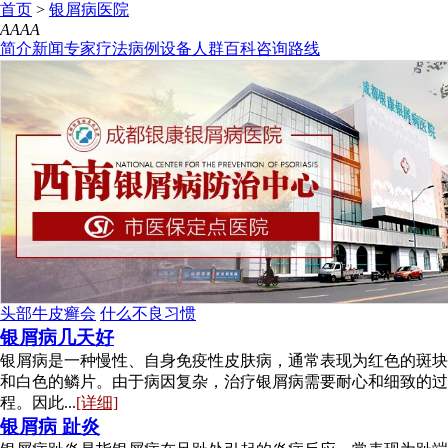
首页
>
银屑病医院
A
A
A
A
简介
新闻
专家
疗法
病例
设备
人群
百科
咨询
路线
头部牛皮癣会
什么不良习惯
银屑病几天好
银屑病是一种慢性、自身免疫性皮肤病，通常表现为红色的斑块
和白色的鳞片。由于病因复杂，治疗银屑病需要耐心和细致的过
程。因此...
[详细]
银屑病 趾炎