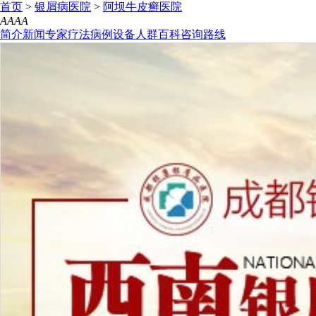
首页
>
银屑病医院
>
阿坝牛皮癣医院
A
A
A
A
简介
新闻
专家
疗法
病例
设备
人群
百科
咨询
路线