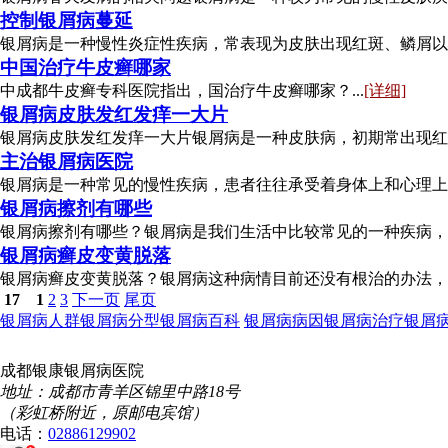
控制银屑病蔓延
银屑病是一种慢性炎症性疾病，常表现为皮肤出现红斑、鳞屑以及
中国治疗牛皮癣哪家
中成都牛皮癣专科医院指出，国治疗牛皮癣哪家？...
[详细]
银屑病皮肤发红发痒一大片
银屑病皮肤发红发痒一大片银屑病是一种皮肤病，初期常出现红斑
主治银屑病医院
银屑病是一种常见的慢性疾病，患者往往承受着身体上和心理上的
银屑病擦剂有哪些
银屑病擦剂有哪些？银屑病是我们生活中比较常见的一种疾病，在
银屑病癣皮变黄脱落
银屑病癣皮变黄脱落？银屑病这种病情目前还没有根治的办法，但
17
1
2
3
下一页
尾页
银屑病人群
银屑病分型
银屑病百科
银屑病病因
银屑病治疗
银屑
成都银康银屑病医院
地址：成都市青羊区锦里中路18号
（彩虹桥附近，原邮电宾馆）
电话：
02886129902