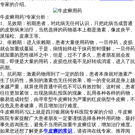
专家的介绍。
牛皮癣用药?专家分析：
1、见效期：初期患者，对此病无任何认识，只把此病当成普通
的皮肤病来治疗，当然选择的药物基本上都是激素，像皮炎平、
派瑞松、皮康王等。
2、依赖期：进入依赖期，患者大量使用药物，一旦停药，皮损
就会加重或蔓延，于是，病情始终处于抹药暂时缓解，一旦停药
就加重的恶性循环之中，但是，过不了多久，患者朋友就会发
现，即便是大量的用药，皮损也丝毫不见好转或消退，进入了抗
药期。
3、抗药期：激素药物用到了一定的阶段，患者本身就对激素产
生了抗药性，换别的激素也无任何效果，唯一的变化就是身上越
来越严重，就算使用普通中药也不可以有效控制，这时候，患者
往往更加紧张，出现急病乱投医的现象，乱用各种各样的药物，
极易造成转型，由寻常型牛皮癣转为严重的红皮病型牛皮癣，不
仅危及患者健康，而且增加治疗难度。
牛皮癣用药?以上就是四川银屑病专科医院专家的介绍，牛皮癣
医院专家提醒广大患者朋友一定要谨慎选择各种外用药物，最好
事先咨询医生，避免不当用药加重牛皮癣症状，增加治疗难度。
如果您还想了解更多
牛皮癣的常识
，请咨询在线专家。推荐阅