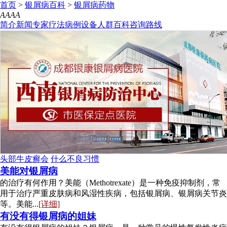
首页
>
银屑病百科
>
银屑病药物
A
A
A
A
简介
新闻
专家
疗法
病例
设备
人群
百科
咨询
路线
头部牛皮癣会
什么不良习惯
美能对银屑病
的治疗有何作用？美能（Methotrexate）是一种免疫抑制剂，常
用于治疗严重皮肤病和风湿性疾病，包括银屑病、银屑病关节炎
等。美能...
[详细]
有没有得银屑病的姐妹