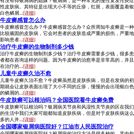
有没有得银屑病的姐妹？银屑病，是一种常见的慢性复发性炎症
性皮肤病。其特征是出现大小不等的丘疹，红斑，表面覆盖着银
白色鳞屑...
[详细]
牛皮癣感冒怎么办
牛皮癣感冒怎么办？牛皮癣感冒怎么办？众所周知牛皮癣是一种
比较顽固的皮肤病，它会对患者的皮肤造成严重的损伤，严重地
影响患者...
[详细]
治疗牛皮癣的生物制剂多少钱
治疗牛皮癣的生物制剂多少钱？治疗牛皮癣需要多少钱，很多患
者都在咨询这样的问题。因为牛皮癣的治愈率是非常高的，并且
在治疗的...
[详细]
儿童牛皮癣久治不愈
儿童牛皮癣久治不愈？牛皮癣虽然是皮肤疾病，但是在发病的初
期就会让皮肤表面出现了大小不同的丘疹，慢慢的会出现银白色
的鳞屑的...
[详细]
牛皮肤癣可以根治吗？全国医院看牛皮癣免费
牛皮肤癣可以根治吗？银屑病关节炎和风湿性关节炎的区在我们
的生活中我们大家可能都知道皮肤疾病，但是对于皮肤疾病这么
多的人并...
[详细]
全国哪家银屑病医院好？江油市人民医院治疗
全国哪家银屑病医院好？银屑病的治疗方法是很多种的，其中包