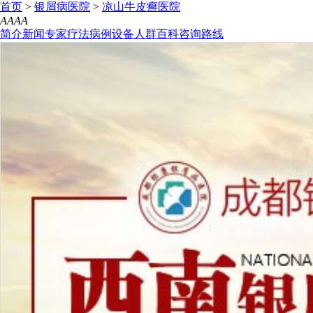
首页
>
银屑病医院
>
凉山牛皮癣医院
A
A
A
A
简介
新闻
专家
疗法
病例
设备
人群
百科
咨询
路线