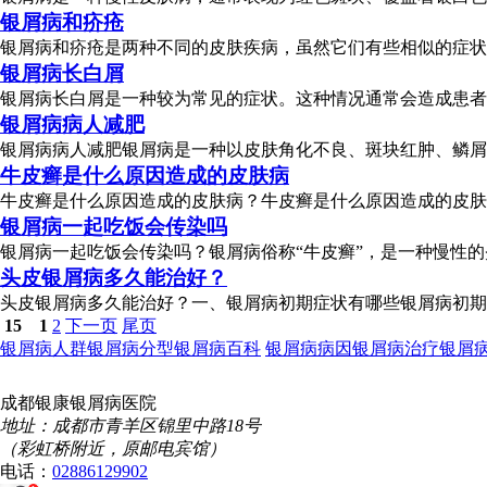
银屑病和疥疮
银屑病和疥疮是两种不同的皮肤疾病，虽然它们有些相似的症状但
银屑病长白屑
银屑病长白屑是一种较为常见的症状。这种情况通常会造成患者外
银屑病病人减肥
银屑病病人减肥银屑病是一种以皮肤角化不良、斑块红肿、鳞屑覆
牛皮癣是什么原因造成的皮肤病
牛皮癣是什么原因造成的皮肤病？牛皮癣是什么原因造成的皮肤病
银屑病一起吃饭会传染吗
银屑病一起吃饭会传染吗？银屑病俗称“牛皮癣”，是一种慢性的
头皮银屑病多久能治好？
头皮银屑病多久能治好？一、银屑病初期症状有哪些银屑病初期症
15
1
2
下一页
尾页
银屑病人群
银屑病分型
银屑病百科
银屑病病因
银屑病治疗
银屑
成都银康银屑病医院
地址：成都市青羊区锦里中路18号
（彩虹桥附近，原邮电宾馆）
电话：
02886129902