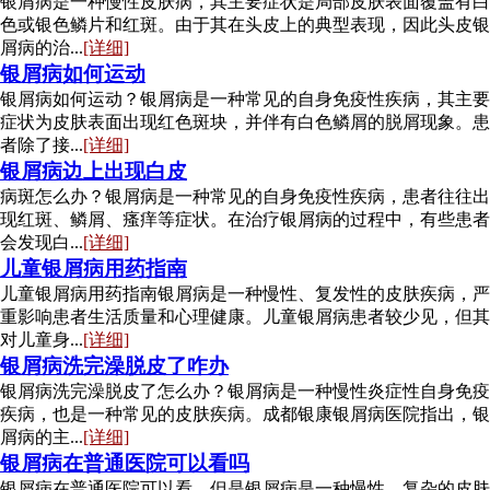
银屑病是一种慢性皮肤病，其主要症状是局部皮肤表面覆盖有白
色或银色鳞片和红斑。由于其在头皮上的典型表现，因此头皮银
屑病的治...
[详细]
银屑病如何运动
银屑病如何运动？银屑病是一种常见的自身免疫性疾病，其主要
症状为皮肤表面出现红色斑块，并伴有白色鳞屑的脱屑现象。患
者除了接...
[详细]
银屑病边上出现白皮
病斑怎么办？银屑病是一种常见的自身免疫性疾病，患者往往出
现红斑、鳞屑、瘙痒等症状。在治疗银屑病的过程中，有些患者
会发现白...
[详细]
儿童银屑病用药指南
儿童银屑病用药指南银屑病是一种慢性、复发性的皮肤疾病，严
重影响患者生活质量和心理健康。儿童银屑病患者较少见，但其
对儿童身...
[详细]
银屑病洗完澡脱皮了咋办
银屑病洗完澡脱皮了怎么办？银屑病是一种慢性炎症性自身免疫
疾病，也是一种常见的皮肤疾病。成都银康银屑病医院指出，银
屑病的主...
[详细]
银屑病在普通医院可以看吗
银屑病在普通医院可以看，但是银屑病是一种慢性、复杂的皮肤