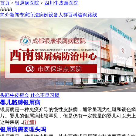
首页
>
银屑病医院
>
四川牛皮癣医院
A
A
A
A
简介
新闻
专家
疗法
病例
设备
人群
百科
咨询
路线
头部牛皮癣会
什么不良习惯
婴儿胳膊银屑病
银屑病是一种免疫介导的慢性皮肤病，通常呈现为红斑和银色鳞
片。婴儿的银屑病比较罕见，但是仍有一定数量的婴儿可以患上
这种疾病...
[详细]
银屑病需要理头吗