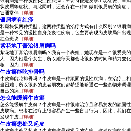
银屑病是一种慢性炎症性疾病，主要特征是皮肤出现红斑、鱼鳞
状皮屑等症状。与此同时，还会存在一种叫做副银屑病的病症，
它通常伴...
[详细]
银屑病有红疹
和斑块状两种类型，这两种类型的治疗方式有什么区别？银屑病
是一种常见的慢性自身免疫性疾病，它主要表现为皮肤局部出现
红色斑块...
[详细]
紫花地丁膏治银屑病吗
紫花地丁膏治银屑病吗？我有一个表姐，她现在是一个很爱美的
人，因为她是个女生，所以她每天都会花很多的时间和精力去化
妆，因为...
[详细]
牛皮癣能吃排骨吗
牛皮癣能吃排骨吗？牛皮癣是一种顽固的慢性疾病，在治疗上相
当困难，所以很多的患者朋友们都希望能够通过一些食物来调理
自己的病...
[详细]
怎么能缓解牛皮癣
怎么能缓解牛皮癣？牛皮癣是一种很难治疗且容易复发的顽固性
皮肤病。患者在治疗上很容易产生一些盲目行为，因此，我们在
发现牛皮...
[详细]
牛皮癣患处又起皮
牛皮癣患处又起皮？牛皮癣这是很常见的疾病，这种疾病的出现