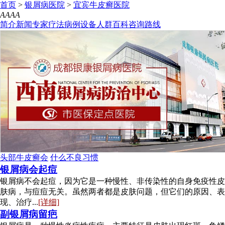
首页
>
银屑病医院
>
宜宾牛皮癣医院
A
A
A
A
简介
新闻
专家
疗法
病例
设备
人群
百科
咨询
路线
头部牛皮癣会
什么不良习惯
银屑病会起痘
银屑病不会起痘，因为它是一种慢性、非传染性的自身免疫性皮
肤病，与痘痘无关。虽然两者都是皮肤问题，但它们的原因、表
现、治疗...
[详细]
副银屑病留疤