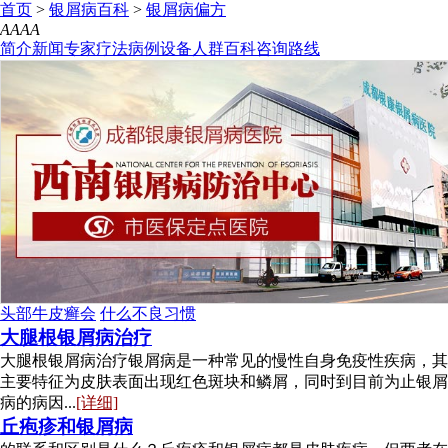
首页
>
银屑病百科
>
银屑病偏方
A
A
A
A
简介
新闻
专家
疗法
病例
设备
人群
百科
咨询
路线
头部牛皮癣会
什么不良习惯
大腿根银屑病治疗
大腿根银屑病治疗银屑病是一种常见的慢性自身免疫性疾病，其
主要特征为皮肤表面出现红色斑块和鳞屑，同时到目前为止银屑
病的病因...
[详细]
丘疱疹和银屑病