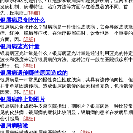
的联系和区别是什么？丘疱疹和银屑病都是皮肤疾病，但两者在
发病机制、病理特征、治疗方法等方面存在着显著的不同。首
先，丘疱疹...
[详细]
银屑病忌食吃什么
银屑病忌食吃什么？银屑病是一种慢性皮肤病，它会导致皮肤瘙
痒、红肿、脱屑等症状。在治疗银屑病时，饮食也是一个重要的
方面。因...
[详细]
银屑病蓝光计量
银屑病蓝光计量是什么？银屑病蓝光计量是通过利用蓝光的特定
波长和强度来治疗银屑病的方法。这种治疗一般在医院或诊所中
进行，包...
[详细]
银屑病遗传哪些原因造成的
银屑病是一种常见的慢性炎症性皮肤病，其具有遗传倾向性，但
并非单基因遗传病。造成银屑病遗传的因素相当复杂，包括遗传
因素、环...
[详细]
银屑病静止期图片
银屑病静止成都牛皮癣医院指出，期图片？银屑病是一种比较常
见的皮肤病，银屑病的症状比较明显，银屑病的患者在发病早期
会引起局...
[详细]
银屑病咳嗽
银屑病咳嗽成都银屑病医院指出，？...
[详细]