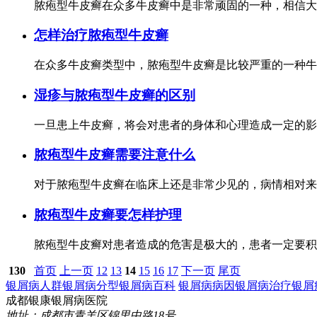
脓疱型牛皮癣在众多牛皮癣中是非常顽固的一种，相信大
怎样治疗脓疱型牛皮癣
在众多牛皮癣类型中，脓疱型牛皮癣是比较严重的一种牛
湿疹与脓疱型牛皮癣的区别
一旦患上牛皮癣，将会对患者的身体和心理造成一定的影
脓疱型牛皮癣需要注意什么
对于脓疱型牛皮癣在临床上还是非常少见的，病情相对来
脓疱型牛皮癣要怎样护理
脓疱型牛皮癣对患者造成的危害是极大的，患者一定要积
130
首页
上一页
12
13
14
15
16
17
下一页
尾页
银屑病人群
银屑病分型
银屑病百科
银屑病病因
银屑病治疗
银屑
成都银康银屑病医院
地址：成都市青羊区锦里中路18号