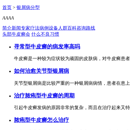
首页
>
银屑病分型
A
A
A
A
简介
新闻
专家
疗法
病例
设备
人群
百科
咨询
路线
头部牛皮癣会
什么不良习惯
寻常型牛皮癣的病发率高吗
牛皮癣是一种较为症状较为顽固的皮肤病，对牛皮癣患者
如何治愈关节型银屑病
关节型银屑病是比较严重的一种银屑病病情，患者在患上
治疗脓疱型牛皮癣的周期
引起牛皮癣发病的原因非常的复杂，而且在治疗起来又特
脓疱型牛皮癣怎么治疗